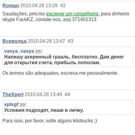
Roman
2010.04.28 13:29
#2
Saudações, preciso
escrever um conselheiro
, para dinheiro
skype FackKZ, contate-nos, asq 371401313
Всеволод
2010.04.28 13:47
#3
vasya_vasya
>>
:
Напишу ахеренный грааль, бесплатно. Дам денег
для открытия счета, прибыль пополам.
Os termos são adequados, escreva-me pessoalmente.
TheXpert
2010.04.28 13:49
#4
splxgf
>>
:
Условия подходят,
пиши в личку
.
Para isso, por favor, solte alguns kilobucks ;)