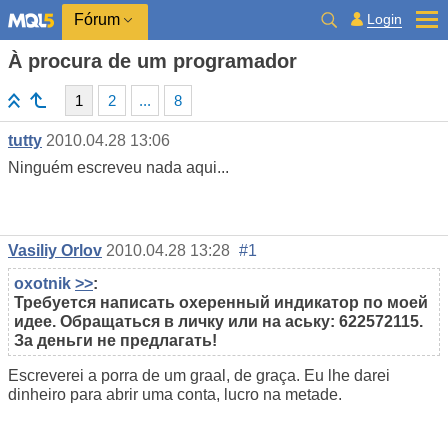
Login
Fórum
À procura de um programador
1
2
...
8
tutty
2010.04.28 13:06
Ninguém escreveu nada aqui...
Vasiliy Orlov
2010.04.28 13:28
#1
oxotnik
>>
:
Требуется написать охеренный индикатор по моей
идее. Обращаться в личку или на аську: 622572115.
За деньги не предлагать!
Escreverei a porra de um graal, de graça. Eu lhe darei
dinheiro para abrir uma conta, lucro na metade.