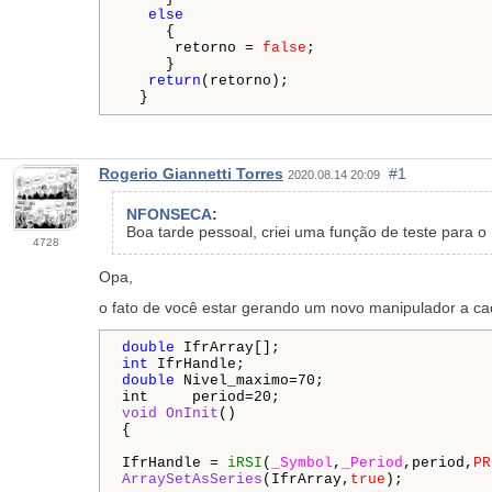
else
     {

      retorno = 
false
;

     }

return
(retorno);

  }
Rogerio Giannetti Torres
#1
2020.08.14 20:09
NFONSECA
:
Boa tarde pessoal, criei uma função de teste para 
4728
Opa,
o fato de você estar gerando um novo manipulador a ca
double
int
double
 Nivel_maximo=70;

int
void OnInit
()

{

IfrHandle = 
iRSI
(
_Symbol
,
_Period
,period,
PR
ArraySetAsSeries
(IfrArray,
true
);
