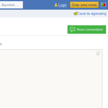
 $symbol, ...
Login
Criar uma conta
Canal de algotrading
Novo comentário
e?