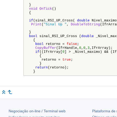
void OnTick
()

{

if
(sinal_RSI_UP_Cross( 
double
 Nivel_maximo 
Print
(
"Sinal Up "
, 
DoubleToString
(IfrArra
bool
 sinal_RSI_UP_Cross (
double
 _Nivel_max
  {

bool
 retorno = 
false
;

CopyBuffer
(IfrHandle,
0
,
0
,
3
,IfrArray);   
if
((IfrArray[
0
] > _Nivel_maximo) && (If
     {

      retorno = 
true
;

     }

return
(retorno);

  }
Negociação on-line / Terminal web
Plataforma de