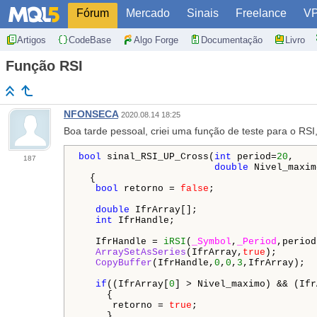
Fórum
Mercado
Sinais
Freelance
V
Artigos
CodeBase
Algo Forge
Documentação
Livro
Função RSI
NFONSECA
2020.08.14 18:25
Boa tarde pessoal, criei uma função de teste para o RS
bool
 sinal_RSI_UP_Cross(
int
 period=
20
,

187
double
 Nivel_maxim
  {

bool
 retorno = 
false
;

double
 IfrArray[];

int
 IfrHandle;

   IfrHandle = 
iRSI
(
_Symbol
,
_Period
,period
ArraySetAsSeries
(IfrArray,
true
);

CopyBuffer
(IfrHandle,
0
,
0
,
3
,IfrArray);   
if
((IfrArray[
0
] > Nivel_maximo) && (Ifr
     {

      retorno = 
true
;

     }
