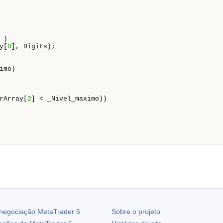
)

y[
0
],_Digits);

imo)



rArray[
2
] < _Nivel_maximo))

 negociação
MetaTrader 5
Sobre o projeto