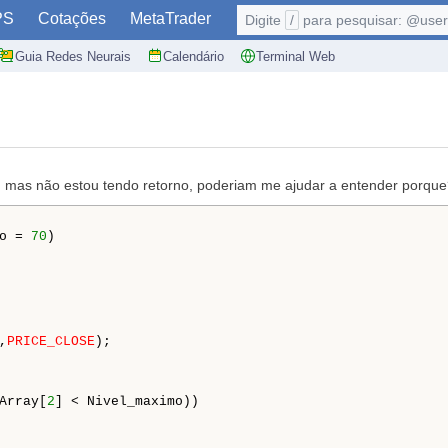
PS
Cotações
MetaTrader
Digite
/
para pesquisar: @user,
Guia Redes Neurais
Calendário
Terminal Web
I, mas não estou tendo retorno, poderiam me ajudar a entender porqu
o = 
70
)

,
PRICE_CLOSE
);



Array[
2
] < Nivel_maximo))
