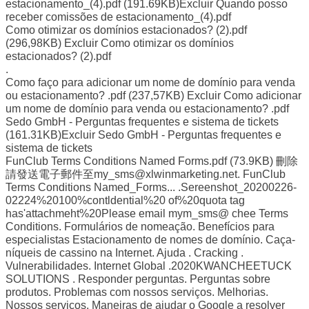
estacionamento_(4).pdf (191.69KB)Excluir Quando posso
receber comissões de estacionamento_(4).pdf
Como otimizar os domínios estacionados? (2).pdf
(296,98KB) Excluir Como otimizar os domínios
estacionados? (2).pdf
.
Como faço para adicionar um nome de domínio para venda
ou estacionamento? .pdf (237,57KB) Excluir Como adicionar
um nome de domínio para venda ou estacionamento? .pdf
Sedo GmbH - Perguntas frequentes e sistema de tickets
(161.31KB)Excluir Sedo GmbH - Perguntas frequentes e
sistema de tickets
FunClub Terms Conditions Named Forms.pdf (73.9KB) 刪除
請發送電子郵件至my_sms@xlwinmarketing.net. FunClub
Terms Conditions Named_Forms... .Sereenshot_20200226-
02224%20100%contldential%20 of%20quota tag
has'attachmeht%20Please email mym_sms@ chee Terms
Conditions. Formulários de nomeação. Benefícios para
especialistas Estacionamento de nomes de domínio. Caça-
níqueis de cassino na Internet. Ajuda . Cracking .
Vulnerabilidades. Internet Global .2020KWANCHEETUCK
SOLUTIONS . Responder perguntas. Perguntas sobre
produtos. Problemas com nossos serviços. Melhorias.
Nossos serviços. Maneiras de ajudar o Google a resolver