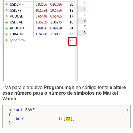
- Vá para o arquivo
Program.mqh
no código-fonte
e altere
esse número para o número de símbolos no Market
Watch
struct
 SAVE

{

bool
              tf[
72
];

};