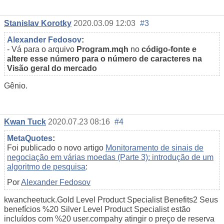
Stanislav Korotky
2020.03.09 12:03
#3
Alexander Fedosov
:
- Vá para o arquivo
Program.mqh
no
código-fonte e
altere esse número para o número de caracteres na
Visão geral do mercado
Gênio.
Kwan Tuck
2020.07.23 08:16
#4
MetaQuotes
:
Foi publicado o novo artigo
Monitoramento de sinais de
negociação em várias moedas (Parte 3): introdução de um
algoritmo de pesquisa
:
Por
Alexander Fedosov
kwancheetuck.Gold Level Product Specialist Benefits2 Seus
benefícios %20 Silver Level Product Specialist estão
incluídos com %20 user.compahy atingir o preço de reserva