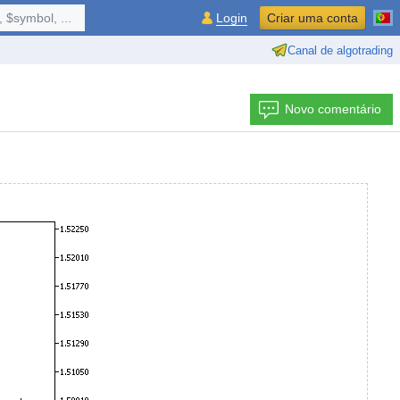
 $symbol, ...
Login
Criar uma conta
Canal de algotrading
Novo comentário