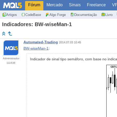
Fórum
Mercado
Sinais
Freelance
V
Artigos
CodeBase
Algo Forge
Documentação
Livro
Indicadores: BW-wiseMan-1
Automated-Trading
2014.07.03 10:45
BW-wiseMan-1
:
Administrador
Indicador de sinal tipo semáforo, com base no indic
111636