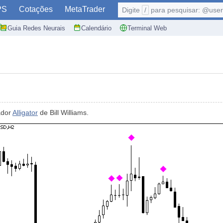
PS
Cotações
MetaTrader
Digite
/
para pesquisar: @user,
Guia Redes Neurais
Calendário
Terminal Web
ador
Alligator
de Bill Williams.