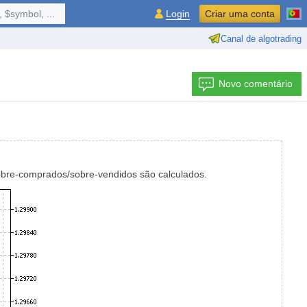
 $symbol, ...
Login
Criar uma conta
Canal de algotrading
Novo comentário
 sobre-comprados/sobre-vendidos são calculados.