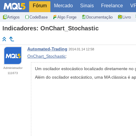
Fórum
Mercado
Sinais
Freelance
V
Artigos
CodeBase
Algo Forge
Documentação
Livro
Indicadores: OnChart_Stochastic
Automated-Trading
2014.01.14 12:58
OnChart_Stochastic
:
Administrador
Um oscilador estocástico localizado diretamente no g
111673
Além do oscilador estocástico, uma MA clássica é ap