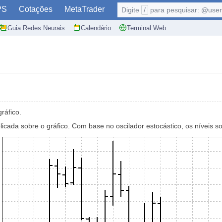
PS
Cotações
MetaTrader
Digite
/
para pesquisar: @user,
Guia Redes Neurais
Calendário
Terminal Web
ráfico.
licada sobre o gráfico. Com base no oscilador estocástico, os níveis