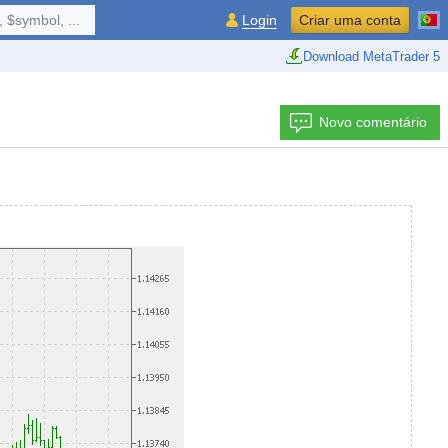
 $symbol, ...
Login
Criar uma conta
Download MetaTrader 5
Novo comentário