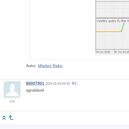
Autor:
Mladen Rakic
88007901
#1
2024.01.03 04:43
agradável
129