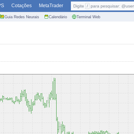
PS
Cotações
MetaTrader
Digite
/
para pesquisar: @user,
Guia Redes Neurais
Calendário
Terminal Web