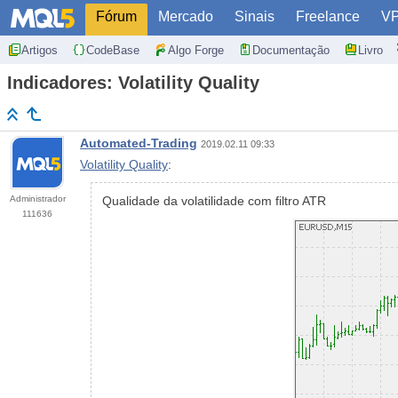
Fórum
Mercado
Sinais
Freelance
V
Artigos
CodeBase
Algo Forge
Documentação
Livro
Indicadores: Volatility Quality
Automated-Trading
2019.02.11 09:33
Volatility Quality
:
Administrador
Qualidade da volatilidade com filtro ATR
111636