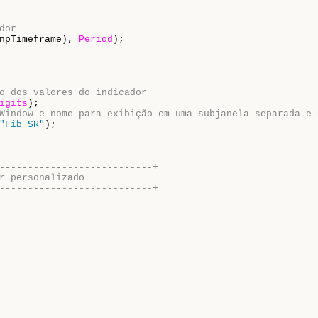
dor 
npTimeframe),
_Period
);

o dos valores do indicador
igits
Window e nome para exibição em uma subjanela separada e 
"Fib_SR"
---------------------------+
r personalizado
---------------------------+ 