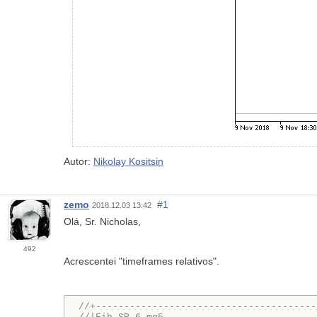
Autor:
Nikolay Kositsin
zemo
#1
2018.12.03 13:42
Olá, Sr. Nicholas,
492
Acrescentei "timeframes relativos".
//+---------------------------------------