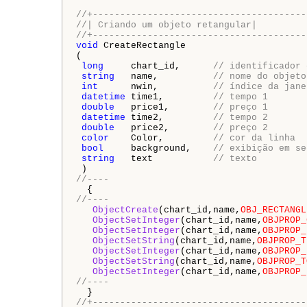
//+---------------------------------------
//| Criando um objeto retangular|
//+---------------------------------------
void
 CreateRectangle

(

long
     chart_id,      
// identificador 
string
   name,          
// nome do objeto
int
      nwin,          
// índice da jane
datetime
 time1,         
// tempo 1
double
   price1,        
// preço 1
datetime
 time2,         
// tempo 2
double
   price2,        
// preço 2
color
    Color,         
// cor da linha
bool
     background,    
// exibição em se
string
   text           
// texto
//---- 
//----
ObjectCreate
(chart_id,name,
OBJ_RECTANGL
ObjectSetInteger
(chart_id,name,
OBJPROP_
ObjectSetInteger
(chart_id,name,
OBJPROP_
ObjectSetString
(chart_id,name,
OBJPROP_T
ObjectSetInteger
(chart_id,name,
OBJPROP_
ObjectSetString
(chart_id,name,
OBJPROP_T
ObjectSetInteger
(chart_id,name,
OBJPROP_
//----
//+---------------------------------------