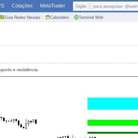
PS
Cotações
MetaTrader
Digite
/
para pesquisar: @user,
Guia Redes Neurais
Calendário
Terminal Web
porte e resistência.