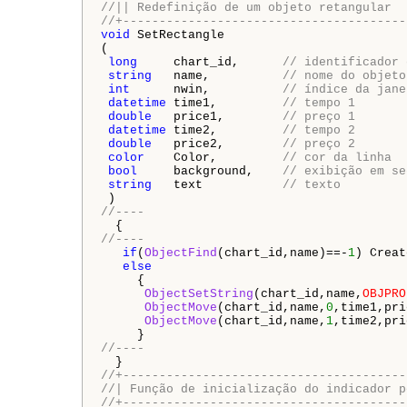
//|| Redefinição de um objeto retangular
//+---------------------------------------
void
 SetRectangle

(

long
     chart_id,      
// identificador 
string
   name,          
// nome do objeto
int
      nwin,          
// índice da jane
datetime
 time1,         
// tempo 1
double
   price1,        
// preço 1
datetime
 time2,         
// tempo 2
double
   price2,        
// preço 2
color
    Color,         
// cor da linha
bool
     background,    
// exibição em se
string
   text           
// texto
//---- 
//----
if
(
ObjectFind
(chart_id,name)==-
1
) Creat
else
     {

ObjectSetString
(chart_id,name,
OBJPRO
ObjectMove
(chart_id,name,
0
,time1,pri
ObjectMove
(chart_id,name,
1
,time2,pri
//----
//+---------------------------------------
//| Função de inicialização do indicador p
//+---------------------------------------