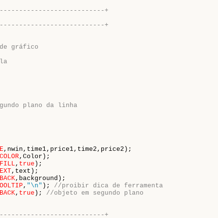
---------------------------+
---------------------------+
de gráfico
la
gundo plano da linha
E
,nwin,time1,price1,time2,price2);

COLOR
,Color);

FILL
,
true
);

EXT
,text);

BACK
,background);

OOLTIP
,
"\n"
); 
//proibir dica de ferramenta
BACK
,
true
); 
//objeto em segundo plano
---------------------------+