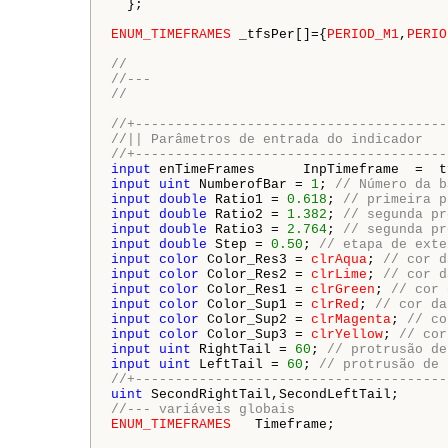
  };

ENUM_TIMEFRAMES
 _tfsPer[]={
PERIOD_M1
,
PERIO
//
//---
// 
//+---------------------------------------
//|| Parâmetros de entrada do indicador
//+---------------------------------------
input
 enTimeFrames      InpTimeframe  =  t
input
uint
 NumberofBar = 
1
; 
// Número da b
input
double
 Ratio1 = 
0.618
; 
// primeira p
input
double
 Ratio2 = 
1.382
; 
// segunda pr
input
double
 Ratio3 = 
2.764
; 
// segunda pr
input
double
 Step = 
0.50
; 
// etapa de exte
input
color
 Color_Res3 = 
clrAqua
; 
// cor d
input
color
 Color_Res2 = 
clrLime
; 
// cor d
input
color
 Color_Res1 = 
clrGreen
; 
// cor 
input
color
 Color_Sup1 = 
clrRed
; 
// cor da
input
color
 Color_Sup2 = 
clrMagenta
; 
// co
input
color
 Color_Sup3 = 
clrYellow
; 
// cor
input
uint
 RightTail = 
60
; 
// protrusão de
input
uint
 LeftTail = 
60
; 
// protrusão de 
//+---------------------------------------
uint
//--- variáveis globais
ENUM_TIMEFRAMES
   Timeframe;
