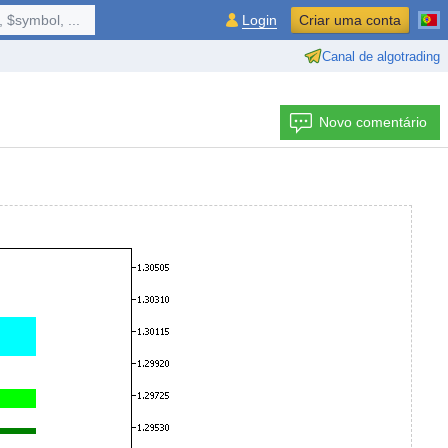
 $symbol, ...
Login
Criar uma conta
Canal de algotrading
Novo comentário