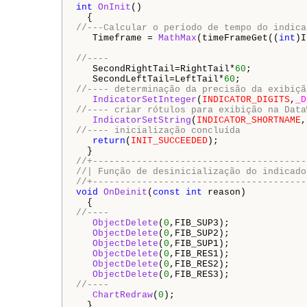
int
OnInit
()

//---Calcular o período de tempo do indica
   Timeframe = 
MathMax
(timeFrameGet((
int
)I
//----
   SecondRightTail=RightTail*
60
;

   SecondLeftTail=LeftTail*
60
//---- determinação da precisão da exibiçã
IndicatorSetInteger
(
INDICATOR_DIGITS
,
_D
//---- criar rótulos para exibição na Data
IndicatorSetString
(
INDICATOR_SHORTNAME
,
//---- inicialização concluída
return
(
INIT_SUCCEEDED
);

//+---------------------------------------
//| Função de desinicialização do indicado
//+---------------------------------------
void
OnDeinit
(
const
int
 reason)

//----
ObjectDelete
(
0
,FIB_SUP3);

ObjectDelete
(
0
,FIB_SUP2);

ObjectDelete
(
0
,FIB_SUP1);

ObjectDelete
(
0
,FIB_RES1);

ObjectDelete
(
0
,FIB_RES2);

ObjectDelete
(
0
//----
ChartRedraw
(
0
);
