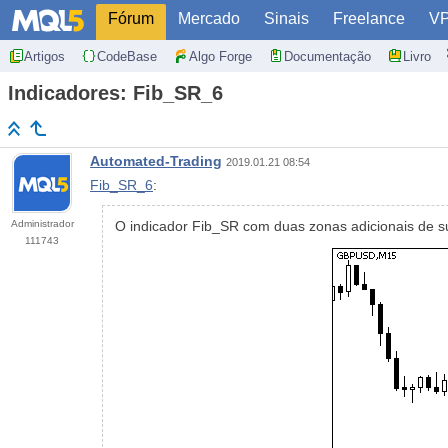
Fórum
Mercado
Sinais
Freelance
V
Artigos
CodeBase
Algo Forge
Documentação
Livro
Indicadores: Fib_SR_6
Automated-Trading
2019.01.21 08:54
Fib_SR_6
:
Administrador
O indicador Fib_SR com duas zonas adicionais de su
111743