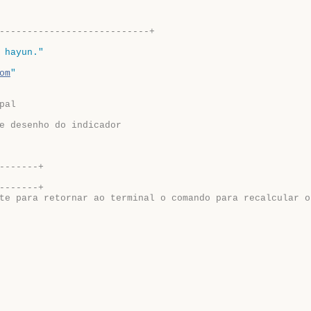
---------------------------+
 hayun."
om
"
pal
e desenho do indicador
-------+ 
-------+
te para retornar ao terminal o comando para recalcular o