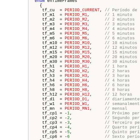
enum
 enTimeFrames

  {

   tf_cu  = 
PERIOD_CURRENT
, 
// Período de 
   tf_m1  = 
PERIOD_M1
,      
// 1 minuto
   tf_m2  = 
PERIOD_M2
,      
// 2 minutos
   tf_m3  = 
PERIOD_M3
,      
// 3 minutos
   tf_m4  = 
PERIOD_M4
,      
// 4 minutos
   tf_m5  = 
PERIOD_M5
,      
// 5 minutos
   tf_m6  = 
PERIOD_M6
,      
// 6 minutos
   tf_m10 = 
PERIOD_M10
,     
// 10 minutos
   tf_m12 = 
PERIOD_M12
,     
// 12 minutos
   tf_m15 = 
PERIOD_M15
,     
// 15 minutos
   tf_m20 = 
PERIOD_M20
,     
// 20 minutos
   tf_m30 = 
PERIOD_M30
,     
// 30 minutos
   tf_h1  = 
PERIOD_H1
,      
// 1 hora
   tf_h2  = 
PERIOD_H2
,      
// 2 horas
   tf_h3  = 
PERIOD_H3
,      
// 3 horas
   tf_h4  = 
PERIOD_H4
,      
// 4 horas
   tf_h6  = 
PERIOD_H6
,      
// 6 horas
   tf_h8  = 
PERIOD_H8
,      
// 8 horas
   tf_h12 = 
PERIOD_H12
,     
// 12 horas
   tf_d1  = 
PERIOD_D1
,      
// diariamente
   tf_w1  = 
PERIOD_W1
,      
// semanalment
   tf_mn  = 
PERIOD_MN1
,     
// mensal
   tf_cp1 = -
1
,             
// Próximo per
   tf_cp2 = -
2
,             
// Segundo per
   tf_cp3 = -
3
,             
// Terceiro pe
   tf_cp4 = -
4
,             
// Quarto perí
   tf_cp5 = -
5
,             
// Quinto perí
   tf_cp6 = -
6
// Sexto perío