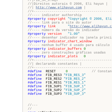
//|Fib_SR_6.mq5
//|Direitos autorais © 2006, Eli hayun |
//| 
http://www.elihayun.com
 |
//+---------------------------------------
//---- indicator authorship
#property 
copyright
"Copyright © 2006, Eli
//---- link para o site do autor
#property 
link
"
http://www.elihayun.c
//---- número da versão do indicador
#property 
version
"1.00"
//---- desenhar indicador na janela princi
#property 
indicator_chart_window
//---- nenhum buffer é usado para cálculo 
#property 
indicator_buffers
0
//---- zero construções gráficas usadas
#property 
indicator_plots
0
//+---------------------------------------
//| declarando constantes |
//+---------------------------------------
#define 
 RESET     
0
// Constan
#define 
 FIB_RES3 
"FIB_RES_3"
#define 
 FIB_RES2 
"FIB_RES_2"
#define 
 FIB_RES1 
"FIB_RES_1"
#define 
 FIB_SUP1 
"FIB_SUP_1"
#define 
 FIB_SUP2 
"FIB_SUP_2"
#define 
 FIB_SUP3 
"FIB_SUP_3"
//---
//