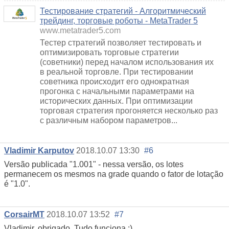
Тестирование стратегий - Алгоритмический
трейдинг, торговые роботы - MetaTrader 5
www.metatrader5.com
Тестер стратегий позволяет тестировать и
оптимизировать торговые стратегии
(советники) перед началом использования их
в реальной торговле. При тестировании
советника происходит его однократная
прогонка с начальными параметрами на
исторических данных. При оптимизации
торговая стратегия прогоняется несколько раз
с различным набором параметров...
Vladimir Karputov
2018.10.07 13:30
#6
Versão publicada "1.001" - nessa versão, os lotes
permanecem os mesmos na grade quando o fator de lotação
é "1.0".
CorsairMT
2018.10.07 13:52
#7
Vladimir, obrigado. Tudo funciona :)