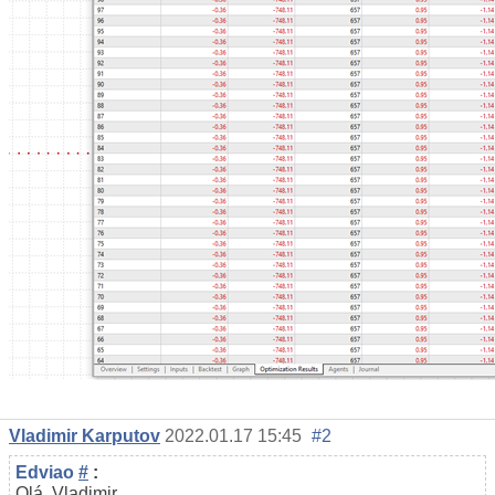
Vladimir Karputov
2022.01.17 15:45
#2
Edviao
#
:
Olá, Vladimir.