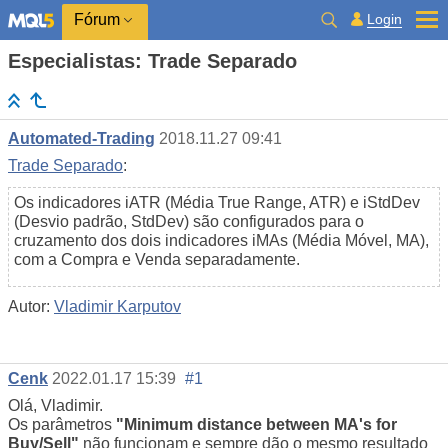
Login
Fórum
Especialistas: Trade Separado
Automated-Trading
2018.11.27 09:41
Trade Separado
:
Os indicadores iATR (Média True Range, ATR) e iStdDev
(Desvio padrão, StdDev) são configurados para o
cruzamento dos dois indicadores iMAs (Média Móvel, MA),
com a Compra e Venda separadamente.
Autor:
Vladimir Karputov
Cenk
2022.01.17 15:39
#1
Olá, Vladimir.
Os parâmetros
"Minimum distance between MA's for
Buy/Sell"
não funcionam e sempre dão o mesmo resultado