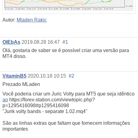
Autor:
Mladen Rakic
OlEbAs
2019.08.28 16:47
#1
Olá, gostaria de saber se é possível criar uma versão para
MT4 disso.
VitaminB5
2020.10.18 10:15
#2
Prezado MLaden
Você poderia criar um Juric Volty para MT5 que seja idêntico
ao
https://forex-station.com/viewtopic.php?
p=1295416098#p1295416098
"Jurik volty bands - separate 1.02.mq4"
São as linhas extras que faltam que fornecem informações
importantes