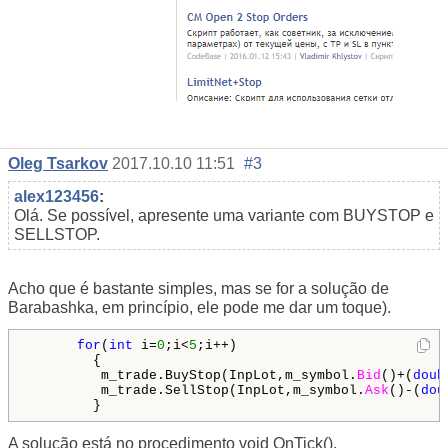
Oleg Tsarkov
2017.10.10 11:51
#3
alex123456
:
Olá. Se possível, apresente uma variante com BUYSTOP e
SELLSTOP.
Acho que é bastante simples, mas se for a solução de
Barabashka, em princípio, ele pode me dar um toque).
for
(
int
 i=
0
;i<
5
;i++)

        {

         m_trade.BuyStop(InpLot,m_symbol.
Bid
()+(
doub
         m_trade.SellStop(InpLot,m_symbol.
Ask
()-(
dou
A solução está no procedimento void OnTick().