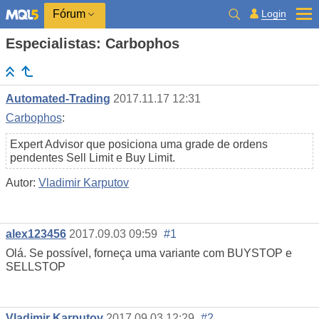
Login
Fórum
Especialistas: Carbophos
Automated-Trading
2017.11.17 12:31
Carbophos
:
Expert Advisor que posiciona uma grade de ordens
pendentes Sell Limit e Buy Limit.
Autor:
Vladimir Karputov
alex123456
2017.09.03 09:59
#1
Olá. Se possível, forneça uma variante com BUYSTOP e
SELLSTOP
Vladimir Karputov
2017.09.03 12:29
#2