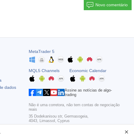
Novo comentário
MetaTrader 5
MQL5 Channels
Economic Calendar
a
 de dados
Assine as notícias de algo-
trading
Não é uma corretora, não tem contas de negociação
reais
35 Dodekanisou str, Germasogeia,
4043, Limassol, Cyprus
Copyright 2000-2026,
MetaQuotes Ltd
.