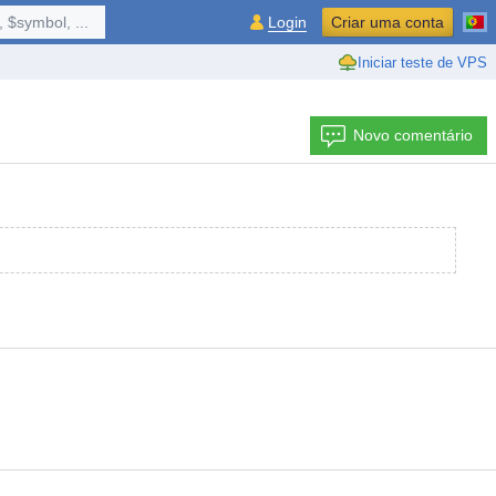
 $symbol, ...
Login
Criar uma conta
Iniciar teste de VPS
Novo comentário