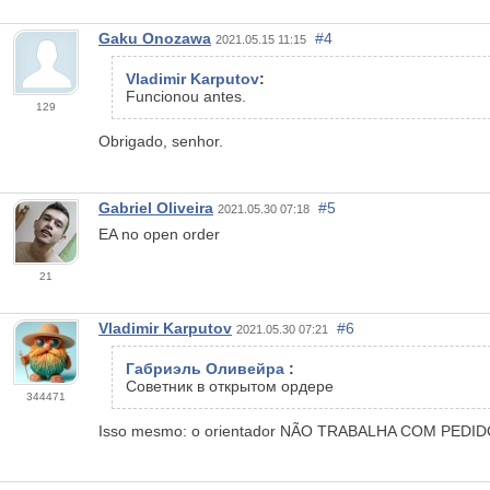
Gaku Onozawa
#4
2021.05.15 11:15
Vladimir Karputov
:
Funcionou antes.
129
Obrigado, senhor.
Gabriel Oliveira
#5
2021.05.30 07:18
EA no open order
21
Vladimir Karputov
#6
2021.05.30 07:21
Габриэль Оливейра
:
Советник в открытом ордере
344471
Isso mesmo: o orientador NÃO TRABALHA COM PEDI