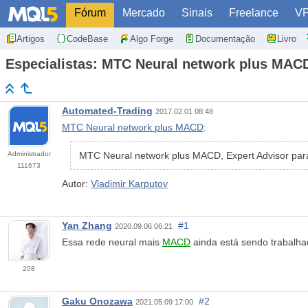
Fórum
Mercado
Sinais
Freelance
V
Artigos
CodeBase
Algo Forge
Documentação
Livro
Especialistas: MTC Neural network plus MAC
Automated-Trading
2017.02.01 08:48
MTC Neural network plus MACD
:
Administrador
MTC Neural network plus MACD, Expert Advisor par
111673
Autor:
Vladimir Karputov
Yan Zhang
#1
2020.09.06 06:21
Essa rede neural mais
MACD
ainda está sendo trabalh
208
Gaku Onozawa
#2
2021.05.09 17:00