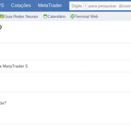
PS
Cotações
MetaTrader
Digite
/
para pesquisar: @user,
Guia Redes Neurais
Calendário
Terminal Web
D
a MetaTrader 5.
ada?