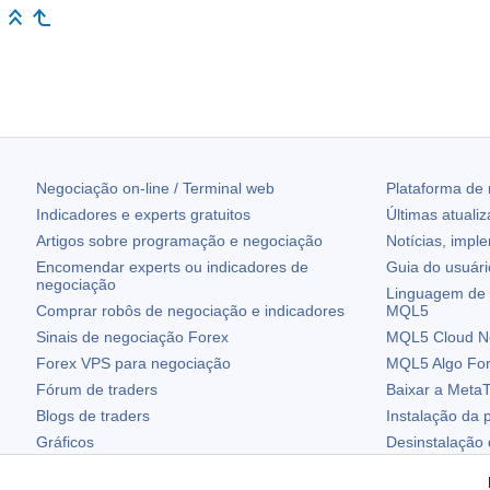
Negociação on-line / Terminal web
Plataforma de
Indicadores e experts gratuitos
Últimas atuali
Artigos sobre programação e negociação
Notícias, impl
Encomendar experts ou indicadores de
Guia do usuár
negociação
Linguagem de 
Comprar robôs de negociação e indicadores
MQL5
Sinais de negociação Forex
MQL5 Cloud N
Forex VPS para negociação
MQL5 Algo Fo
Fórum de traders
Baixar a
MetaT
Blogs de traders
Instalação da 
Gráficos
Desinstalação
Widgets grátis