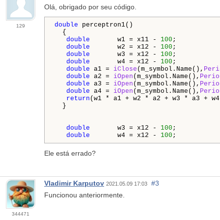
Olá, obrigado por seu código.
double
 perceptron1()

129
  {

double
       w1 = x11 - 
100
;

double
       w2 = x12 - 
100
;

double
       w3 = x12 - 
100
;

double
       w4 = x12 - 
100
;

double
 a1 = 
iClose
(m_symbol.Name(),
Peri
double
 a2 = 
iOpen
(m_symbol.Name(),
Perio
double
 a3 = 
iOpen
(m_symbol.Name(),
Perio
double
 a4 = 
iOpen
(m_symbol.Name(),
Perio
return
(w1 * a1 + w2 * a2 + w3 * a3 + w4
  }

double
       w3 = x12 - 
100
;

double
       w4 = x12 - 
100
;
Ele está errado?
Vladimir Karputov
#3
2021.05.09 17:03
Funcionou anteriormente.
344471