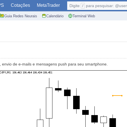
PS
Cotações
MetaTrader
Digite
/
para pesquisar: @user,
Guia Redes Neurais
Calendário
Terminal Web
, envio de e-mails e mensagens push para seu smartphone.