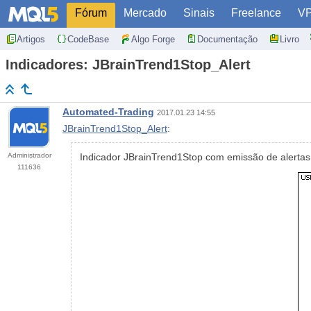
Fórum
Mercado
Sinais
Freelance
V
Artigos
CodeBase
Algo Forge
Documentação
Livro
Indicadores: JBrainTrend1Stop_Alert
Automated-Trading
2017.01.23 14:55
JBrainTrend1Stop_Alert
:
Administrador
Indicador JBrainTrend1Stop com emissão de alertas
111636