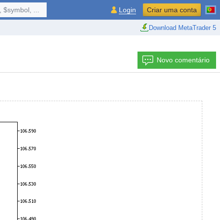
 $symbol, ...
Login
Criar uma conta
Download MetaTrader 5
Novo comentário