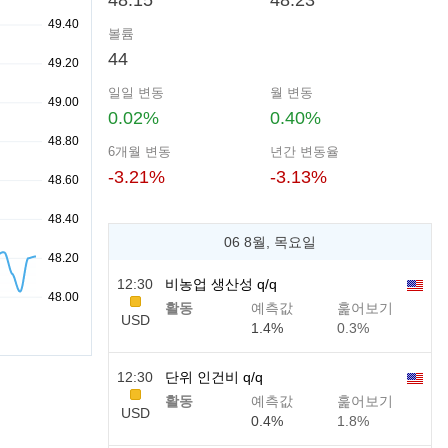
48.15
48.23
볼륨
44
일일 변동
월 변동
0.02%
0.40%
6개월 변동
년간 변동율
-3.21%
-3.13%
06 8월, 목요일
12:30
비농업 생산성 q/q
활동
예측값
훑어보기
USD
1.4%
0.3%
12:30
단위 인건비 q/q
활동
예측값
훑어보기
USD
0.4%
1.8%