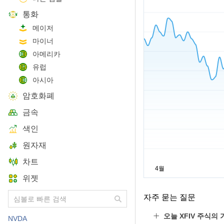
통화
메이저
마이너
아메리카
유럽
아시아
암호화폐
금속
색인
원자재
차트
위젯
자주 묻는 질문
오늘 XFIV 주식의
NVDA