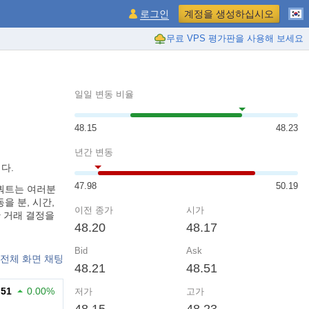
로그인
계정을 생성하십시오
무료 VPS 평가판을 사용해 보세요
일일 변동 비율
48.15
48.23
년간 변동
다.
47.98
50.19
실시간 쿼트는 여러분
을 분, 시간,
이전 종가
시가
한 거래 결정을
48.20
48.17
Bid
Ask
전체 화면 채팅
48.21
48.51
.51
0.00%
저가
고가