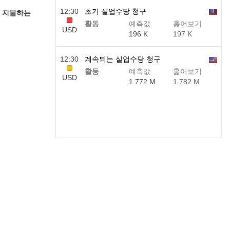
12:30
초기 실업수당 청구
당금을 지불하는
활동
예측값
훑어보기
USD
196 K
197 K
12:30
계속되는 실업수당 청구
활동
예측값
훑어보기
USD
1.772 M
1.782 M