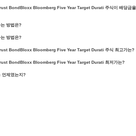
Trust BondBloxx Bloomberg Five Year Target Durati 주식이 배
하는 방법은?
하는 방법은?
rust BondBloxx Bloomberg Five Year Target Durati 주식 최고가는?
rust BondBloxx Bloomberg Five Year Target Durati 최저가는?
은 언제였는지?