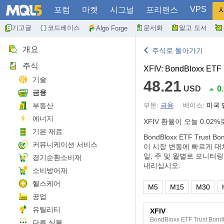
VPS
포럼
마켓
시그널
프리랜스
기고글
코드베이스
문서화
알고 도서
Algo Forge
개요
주식로 돌아가기
주식
XFIV: BondBloxx ETF T
기술
48.21
USD
0
금융
부동산
부문:
금융
베이스:
미국 
에너지
XFIV 환율이 오늘
0.02%
기본 재료
BondBloxx ETF Trust 
커뮤니케이션 서비스
이 시장 변동에 빠르게 대
일, 주 및 월별로 모니터
경기순환소비재
내리십시오.
소비방어재
헬스케어
M5
M15
M30
공업
유틸리티
XFIV
BondBloxx ETF Trust BondB
다른 심볼