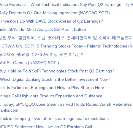
rice Forecast – What Technical Indicators Say Post Q2 Earnings - Ti
 Rally Depends On One Missing Ingredient (NASDAQ:SOFI)
 Investors Do With DAVE Stock Ahead of Q2 Earnings?
nks 50%, But Most Analysts Still Aren’t Bullish
은 주식: 팔란티어, 스냅, 코어위브, 온세미컨덕터 및 소파이 테크놀로
 CRWV, ON, SOFI: 5 Trending Stocks Today - Palantir Technologies
로지스, 월요일 주가 10% 이상 오른 이유는?
Wall St. Games (NASDAQ:SOFI)
uy, Hold or Fold SoFi Technologies Stock Post Q2 Earnings?
 Which Digital Banking Stock Is the Better Investment Now?
ck Is Falling on Earnings and How to Play Shares Here
nings Call Highlights Product Expansion and Guidance
t Today: SPY, QQQ Lose Steam as Fed Holds Rates; Warsh Reiterates 2
pRanks.com
tock is dropping, even after its earnings beat expectations
oFiUSD Settlement Now Live on Q2 Earnings Call