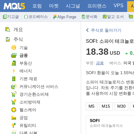
VPS
포럼
마켓
시그널
프리랜스
기고글
코드베이스
문서화
알고 도서
Algo Forge
개요
주식로 돌아가기
주식
SOFI: 소파이 테크놀
기술
18.38
USD
0
금융
부동산
부문:
금융
베이스:
미국 
에너지
SOFI 환율이 오늘
1.55%
기본 재료
소파이 테크놀로지스 변동
커뮤니케이션 서비스
입니다. 차트 주기를 전환하
를 사용하여 시장 변화를 
경기순환소비재
소비방어재
M5
M15
M30
헬스케어
공업
SOFI
유틸리티
소파이 테크놀로지스
다른 심볼