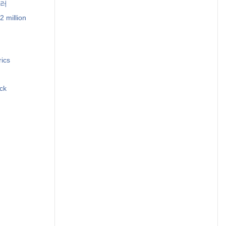
달러
2 million
ics
ck