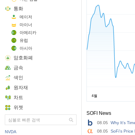
통화
메이저
마이너
아메리카
유럽
아시아
암호화폐
금속
색인
원자재
차트
위젯
SOFI News
08.05
Why It’s Tim
08.05
SoFi's Price
NVDA