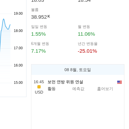
18.03
18.54
볼륨
38.952
K
일일 변동
월 변동
1.55%
11.06%
6개월 변동
년간 변동율
7.17%
-25.01%
08 8월, 토요일
16:45
보먼 연방 위원 연설
활동
예측값
훑어보기
USD