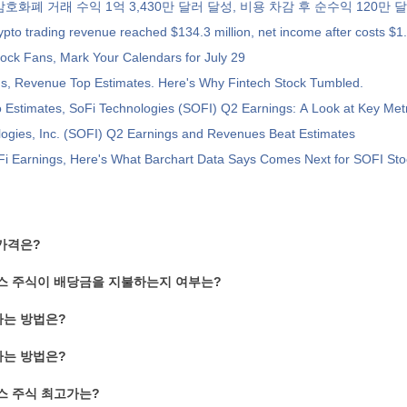
 암호화폐 거래 수익 1억 3,430만 달러 달성, 비용 차감 후 순수익 120만 
ypto trading revenue reached $134.3 million, net income after costs $1.
ock Fans, Mark Your Calendars for July 29
gs, Revenue Top Estimates. Here's Why Fintech Stock Tumbled.
Estimates, SoFi Technologies (SOFI) Q2 Earnings: A Look at Key Metr
ogies, Inc. (SOFI) Q2 Earnings and Revenues Beat Estimates
Fi Earnings, Here's What Barchart Data Says Comes Next for SOFI Sto
 가격은?
스 주식이 배당금을 지불하는지 여부는?
하는 방법은?
하는 방법은?
스 주식 최고가는?