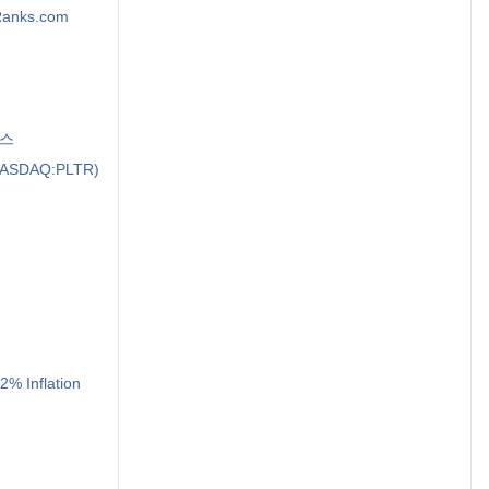
pRanks.com
지스
 (NASDAQ:PLTR)
% Inflation