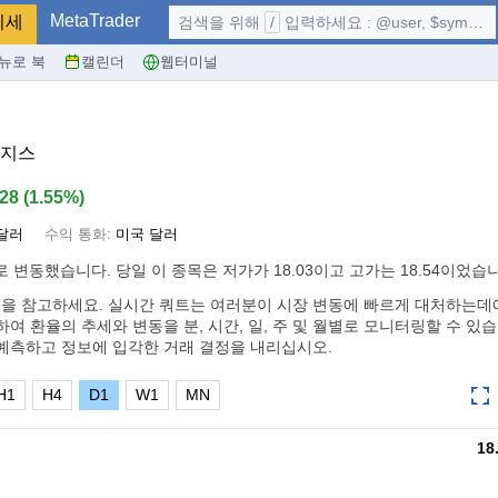
MetaTrader
시세
검색을 위해
/
입력하세요 : @user, $symbol, ...
뉴로 북
캘린더
웹터미널
로지스
.28
(
1.55%
)
달러
수익 통화:
미국 달러
로 변동했습니다. 당일 이 종목은 저가가 18.03이고 고가는 18.54이었습
을 참고하세요. 실시간 쿼트는 여러분이 시장 변동에 빠르게 대처하는데에
여 환율의 추세와 변동을 분, 시간, 일, 주 및 월별로 모니터링할 수 있습
예측하고 정보에 입각한 거래 결정을 내리십시오.
H1
H4
D1
W1
MN
18