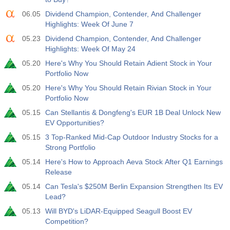
활동
예측값
훑어보기
06.05
Dividend Champion, Contender, And Challenger
USD
$​11.44 B
$​-0.18 B
Highlights: Week Of June 7
05.23
Dividend Champion, Contender, And Challenger
19:30
CFTC 골드 비상업 순포지션
Highlights: Week Of May 24
활동
예측값
훑어보기
USD
05.20
Here's Why You Should Retain Adient Stock in Your
182.1 K
Portfolio Now
05.20
Here's Why You Should Retain Rivian Stock in Your
19:30
CFTC 원유 비상업 순포지션
Portfolio Now
활동
예측값
훑어보기
USD
05.15
Can Stellantis & Dongfeng's EUR 1B Deal Unlock New
120.1 K
EV Opportunities?
05.15
3 Top-Ranked Mid-Cap Outdoor Industry Stocks for a
19:30
CFTC S&P 500 비상업 순포지션
Strong Portfolio
활동
예측값
훑어보기
USD
05.14
Here's How to Approach Aeva Stock After Q1 Earnings
-17.2 K
Release
05.14
Can Tesla's $250M Berlin Expansion Strengthen Its EV
19:30
CFTC 나스닥 100 비상업 순포지션
Lead?
활동
예측값
훑어보기
USD
4.9 K
05.13
Will BYD's LiDAR-Equipped Seagull Boost EV
Competition?