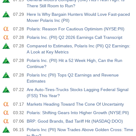
활동
예측값
훑어보기
USD
There Still Room to Run?
3.2%
3.5%
3.5%
07.29
Here Is Why Bargain Hunters Would Love Fast-paced
Mover Polaris Inc (PII)
12:30
개인 비농업 급여
활동
예측값
훑어보기
07.28
Polaris: Reason For Cautious Optimism (NYSE:PII)
USD
30 K
40 K
30 K
07.28
Polaris Inc. (PII) Q2 2026 Earnings Call Transcript
07.28
Compared to Estimates, Polaris Inc (PII) Q2 Earnings:
12:30
U6 실업률
A Look at Key Metrics
활동
예측값
훑어보기
USD
07.28
Polaris Inc. (PII) Hit a 52 Week High, Can the Run
7.9%
7.9%
7.9%
Continue?
07.28
Polaris Inc (PII) Tops Q2 Earnings and Revenue
17:00
베이커 휴즈 US Oil Rig Count
Estimates
활동
예측값
훑어보기
USD
07.22
Are Auto-Tires-Trucks Stocks Lagging Federal Signal
451
(FSS) This Year?
07.17
Markets Heading Toward The Cone Of Uncertainty
17:00
베이커 휴즈 미국 총 리그 수
03:32
Polaris: Shifting Gears Into Higher Growth (NYSE:PII)
활동
예측값
훑어보기
USD
588
07.06
BRP: Good Brands, Bad Tariff Hit (NASDAQ:DOO)
06.15
Polaris Inc (PII) Now Trades Above Golden Cross: Time
19:00
연방 소비자 신용도 m/m
to Buy?