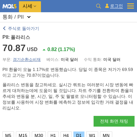
시세
로그인
통화 / PII
주식로 돌아가기
PII: 폴라리스
70.87
USD
0.82
(
1.17%
)
부문:
경기순환소비재
베이스:
미국 달러
수익 통화:
미국 달러
PII 환율이 오늘
1.17%
로 변동했습니다. 당일 이 종목은 저가가 69.59
이고 고가는 70.87이었습니다.
폴라리스 변동을 참고하세요. 실시간 쿼트는 여러분이 시장 변동에 빠
르게 대처하는데에 도움이 될 것입니다. 차트 주기를 전환하여 환율의
추세와 변동을 분, 시간, 일, 주 및 월별로 모니터링할 수 있습니다. 이
정보를 사용하여 시장 변화를 예측하고 정보에 입각한 거래 결정을 내
리십시오.
전체 화면 채팅
M5
M15
M30
H1
H4
D1
W1
MN