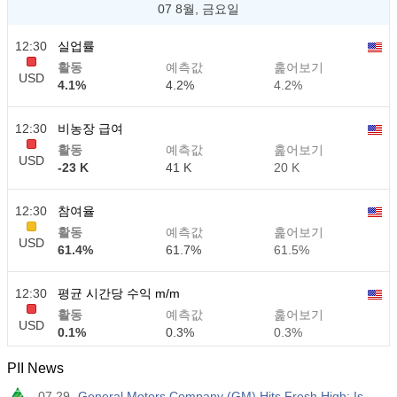
07 8월, 금요일
12:30
실업률
활동
예측값
훑어보기
USD
4.1%
4.2%
4.2%
12:30
비농장 급여
활동
예측값
훑어보기
USD
-23 K
41 K
20 K
12:30
참여율
활동
예측값
훑어보기
USD
61.4%
61.7%
61.5%
12:30
평균 시간당 수익 m/m
활동
예측값
훑어보기
USD
0.1%
0.3%
0.3%
PII News
12:30
평균 시간당 수익 y/y
07.29
General Motors Company (GM) Hits Fresh High: Is