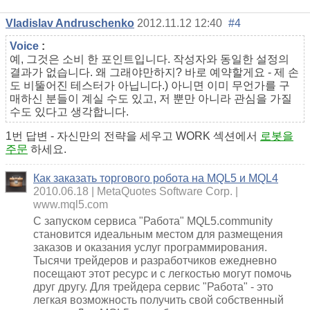
Vladislav Andruschenko
2012.11.12 12:40
#4
Voice
:
예, 그것은 소비 한 포인트입니다. 작성자와 동일한 설정의
결과가 없습니다. 왜 그래야만하지? 바로 예약할게요 - 제 손
도 비뚤어진 테스터가 아닙니다.) 아니면 이미 무언가를 구
매하신 분들이 계실 수도 있고, 저 뿐만 아니라 관심을 가질
수도 있다고 생각합니다.
1번 답변 - 자신만의 전략을 세우고 WORK 섹션에서
로봇을
주문
하세요.
Как заказать торгового робота на MQL5 и MQL4
2010.06.18
MetaQuotes Software Corp.
www.mql5.com
С запуском сервиса "Работа" MQL5.community
становится идеальным местом для размещения
заказов и оказания услуг программирования.
Тысячи трейдеров и разработчиков ежедневно
посещают этот ресурс и с легкостью могут помочь
друг другу. Для трейдера сервис "Работа" - это
легкая возможность получить свой собственный