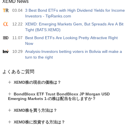
XEMD News
03.04
3 Best Bond ETFs with High Dividend Yields for Income
Investors - TipRanks.com
12.22
XEMD: Emerging Markets Gem, But Spreads Are A Bit
Tight (BATS:XEMD)
11.07
Best Bond ETFs Are Looking Pretty Attractive Right
Now
10:29
Analysis-Investors betting voters in Bolivia will make a
turn to the right
よくあるご質問
XEMD株の現在の価格は？
BondBloxx ETF Trust BondBloxx JP Morgan USD
Emerging Markets 1-の株は配当を出しますか？
XEMD株を買う方法は？
XEMD株に投資する方法は？