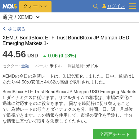
クォート
ログイン
通貨 / XEMD
株に戻る
XEMD: BondBloxx ETF Trust BondBloxx JP Morgan USD
Emerging Markets 1-
44.56
USD
0.06
(
0.13%
)
セクター:
金融
ベース:
米ドル
利益通貨:
米ドル
XEMDの今日の為替レートは、
0.13%
変化しました。日中、通貨は1
あたり44.50の安値と44.62の高値で取引されました。
BondBloxx ETF Trust BondBloxx JP Morgan USD Emerging Markets
1-ダイナミクスに従います。リアルタイムの相場は、市場の変化に
迅速に対応するのに役立ちます。 異なる時間枠に切り替えること
で、為替レートの傾向とダイナミクスを分、時間、日、週、月単位
で監視できます。この情報を使用して、市場の変化を予測し、十分
な情報に基づいて取引を決定してください。
全画面チャート