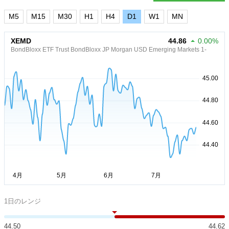
M5
M15
M30
H1
H4
D1
W1
MN
XEMD
44.86
0.00%
BondBloxx ETF Trust BondBloxx JP Morgan USD Emerging Markets 1-
1日のレンジ
44.50
44.62