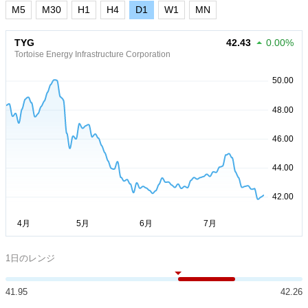
M5
M30
H1
H4
D1
W1
MN
TYG
42.43
0.00%
Tortoise Energy Infrastructure Corporation
1日のレンジ
41.95
42.26