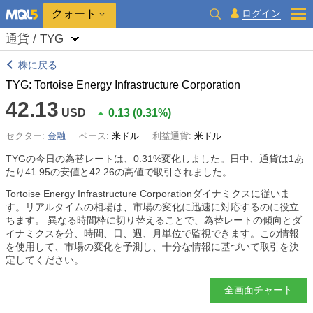
クォート
ログイン
通貨 / TYG
株に戻る
TYG: Tortoise Energy Infrastructure Corporation
42.13
USD
0.13
(
0.31%
)
セクター:
金融
ベース:
米ドル
利益通貨:
米ドル
TYGの今日の為替レートは、
0.31%
変化しました。日中、通貨は1あ
たり41.95の安値と42.26の高値で取引されました。
Tortoise Energy Infrastructure Corporationダイナミクスに従いま
す。リアルタイムの相場は、市場の変化に迅速に対応するのに役立
ちます。 異なる時間枠に切り替えることで、為替レートの傾向とダ
イナミクスを分、時間、日、週、月単位で監視できます。この情報
を使用して、市場の変化を予測し、十分な情報に基づいて取引を決
定してください。
全画面チャート