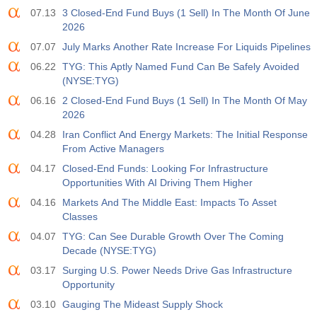
07.13
3 Closed-End Fund Buys (1 Sell) In The Month Of June
2026
07.07
July Marks Another Rate Increase For Liquids Pipelines
06.22
TYG: This Aptly Named Fund Can Be Safely Avoided
(NYSE:TYG)
06.16
2 Closed-End Fund Buys (1 Sell) In The Month Of May
2026
04.28
Iran Conflict And Energy Markets: The Initial Response
From Active Managers
04.17
Closed-End Funds: Looking For Infrastructure
Opportunities With AI Driving Them Higher
04.16
Markets And The Middle East: Impacts To Asset
Classes
04.07
TYG: Can See Durable Growth Over The Coming
Decade (NYSE:TYG)
03.17
Surging U.S. Power Needs Drive Gas Infrastructure
Opportunity
03.10
Gauging The Mideast Supply Shock