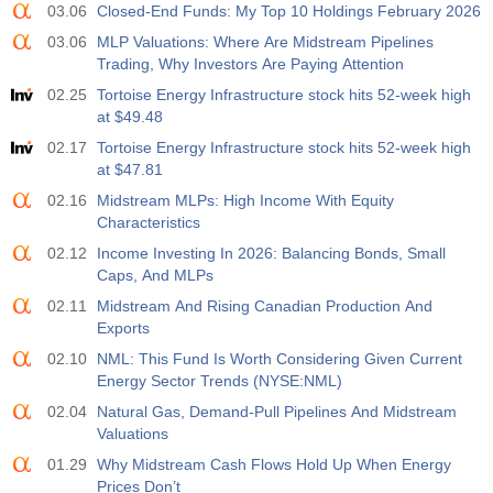
03.06
Closed-End Funds: My Top 10 Holdings February 2026
03.06
MLP Valuations: Where Are Midstream Pipelines
Trading, Why Investors Are Paying Attention
02.25
Tortoise Energy Infrastructure stock hits 52-week high
at $49.48
02.17
Tortoise Energy Infrastructure stock hits 52-week high
at $47.81
02.16
Midstream MLPs: High Income With Equity
Characteristics
02.12
Income Investing In 2026: Balancing Bonds, Small
Caps, And MLPs
02.11
Midstream And Rising Canadian Production And
Exports
02.10
NML: This Fund Is Worth Considering Given Current
Energy Sector Trends (NYSE:NML)
02.04
Natural Gas, Demand-Pull Pipelines And Midstream
Valuations
01.29
Why Midstream Cash Flows Hold Up When Energy
Prices Don’t