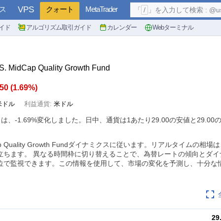
ス
VPS
クォート
MetaTrader
「
/
」を入力して検索 : @user, 
イド
アルゴリズム取引ガイド
カレンダー
Webターミナル
. MidCap Quality Growth Fund
.50
(
1.69%
)
米ドル
利益通貨:
米ドル
トは、
-1.69%
変化しました。日中、通貨は1あたり29.00の安値と29.0
MidCap Quality Growth Fundダイナミクスに従います。リアルタイムの
立ちます。 異なる時間枠に切り替えることで、為替レートの傾向とダイ
位で監視できます。この情報を使用して、市場の変化を予測し、十分な
。
29