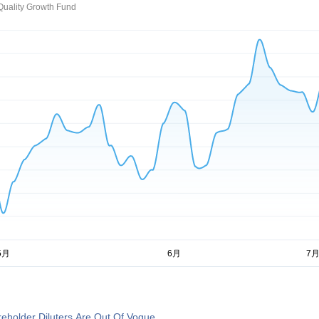
uality Growth Fund
eholder Diluters Are Out Of Vogue