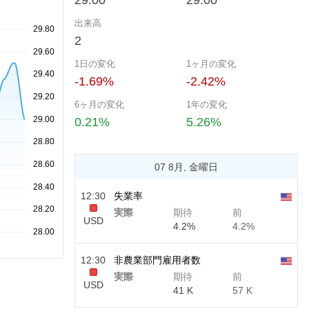
29.00
29.00
出来高
2
1日の変化
1ヶ月の変化
-1.69%
-2.42%
6ヶ月の変化
1年の変化
0.21%
5.26%
07 8月, 金曜日
12:30
失業率
実際
期待
前
USD
4.2%
4.2%
12:30
非農業部門雇用者数
実際
期待
前
USD
41 K
57 K