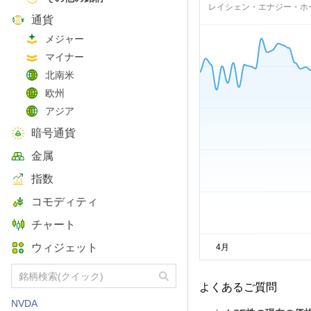
レイシェン・エナジー・ホ
通貨
メジャー
マイナー
北南米
欧州
アジア
暗号通貨
金属
指数
コモディティ
チャート
ウィジェット
よくあるご質問
NVDA