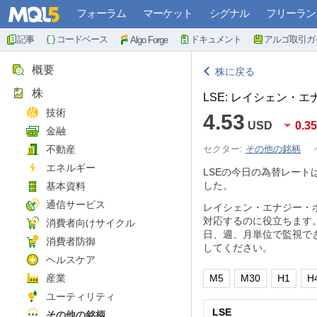
フォーラム
マーケット
シグナル
フリーラン
記事
コードベース
ドキュメント
アルゴ取引ガ
Algo Forge
概要
株に戻る
株
LSE: レイシェン・
技術
4.53
USD
0.3
金融
不動産
セクター:
その他の銘柄
エネルギー
LSEの今日の為替レート
した。
基本資料
通信サービス
レイシェン・エナジー・
対応するのに役立ちます
消費者向けサイクル
日、週、月単位で監視で
消費者防御
してください。
ヘルスケア
産業
M5
M30
H1
H
ユーティリティ
LSE
その他の銘柄