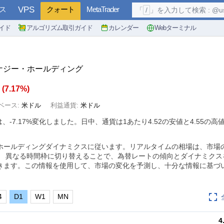
ス
VPS
クォート
MetaTrader
「
/
」を入力して検索 : @user, 
イド
アルゴリズム取引ガイド
カレンダー
Webターミナル
エナジー・ホールディング
5
(
7.17%
)
ベース:
米ドル
利益通貨:
米ドル
は、
-7.17%
変化しました。日中、通貨は1あたり4.52の安値と4.55の高
ホールディングダイナミクスに従います。リアルタイムの相場は、市場
。 異なる時間枠に切り替えることで、為替レートの傾向とダイナミクス
きます。この情報を使用して、市場の変化を予測し、十分な情報に基づ
4
D1
W1
MN
4