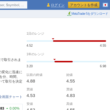
$symbol, ...
ログイン
アカウントを作成
MetaTrader 5をダウンロード
1日のレンジ
4.52
4.55
1年のレンジ
値で取引されま
3.20
6.98
の変化に迅速に
以前の終値
始値
を分、時間、
4.88
4.55
いて取引を決定
買値
買値
4.53
4.83
全画面チャート
安値
高値
.83
0.00%