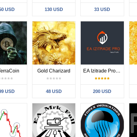
50 USD
130 USD
33 USD
TerraCoin
Gold Charizard
EA Izitrade Pro MT4
99 USD
48 USD
200 USD