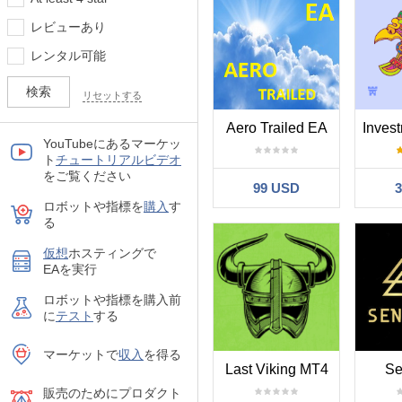
レビューあり
レンタル可能
リセットする
Aero Trailed EA
YouTubeにあるマーケッ
ト
チュートリアルビデオ
をご覧ください
99 USD
ロボットや指標を
購入
す
る
仮想
ホスティングで
EAを実行
ロボットや指標を購入前
に
テスト
する
マーケットで
収入
を得る
Last Viking MT4
Se
販売のためにプロダクト