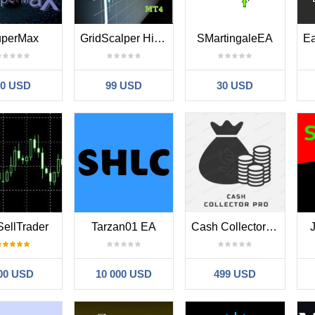
perMax
GridScalper Hibrid
SMartingaleEA
90 USD
99 USD
30 USD
ellTrader
Tarzan01 EA
Cash Collector Pro
00 USD
10 000 USD
499 USD