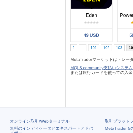
Eden
49 USD
5
1
...
101
102
103
10
MetaTraderマーケットは
MQL5.community支払いシステム
または銀行カードを使っての入金
オンライン取引/Webターミナル
取引プラット
無料のインディケータとエキスパートアドバ
MetaTrader 5
イザー