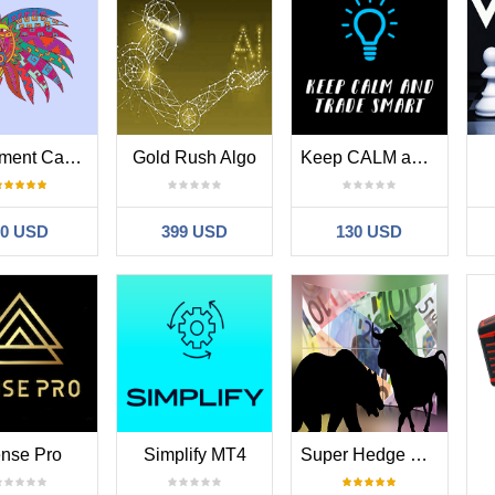
Investment Castle Legacy MT4
Gold Rush Algo
Keep CALM and Trade Smart MT4
30 USD
399 USD
130 USD
nse Pro
Simplify MT4
Super Hedge Fighter EA