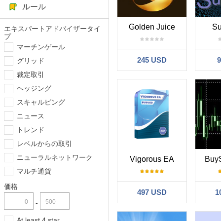
ルール
Golden Juice
Su
エキスパートアドバイザータイ
プ
マーチンゲール
245 USD
グリッド
裁定取引
ヘッジング
スキャルピング
ニュース
トレンド
レベルからの取引
ニューラルネットワーク
Vigorous EA
BuyS
マルチ通貨
価格
497 USD
1
-
At least 4 star