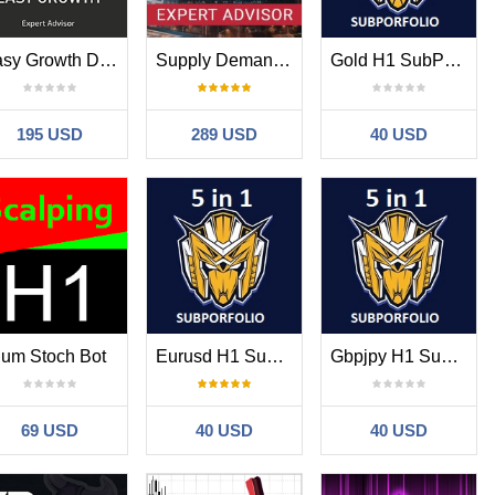
Easy Growth Day Trading EA
Supply Demand EA Pro
Gold H1 SubPorfolio
195 USD
289 USD
40 USD
Jum Stoch Bot
Eurusd H1 Subportfolio
Gbpjpy H1 Subportfolio
69 USD
40 USD
40 USD