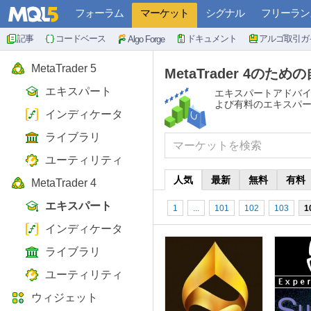
フォーラム
マーケット
シグナル
フリーラン
記事
コードベース
ドキュメント
アルゴ取引ガ
Algo Forge
MetaTrader 5
MetaTrader 4のため
エキスパート
エキスパートアドバイ
よび有料のエキスパ
インディケータ
ライブラリ
ユーティリティ
人気
最新
無料
有料
MetaTrader 4
エキスパート
1
...
101
102
103
1
インディケータ
ライブラリ
ユーティリティ
ウィジェット