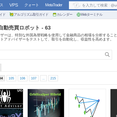
ス
VPS
クォート
MetaTrader
「
/
」を入力して検索 : @user, 
イド
アルゴリズム取引ガイド
カレンダー
Webターミナル
の自動売買ロボット - 63
ザーは、特別な外国為替戦略を使用して金融商品の相場を分析すること
ートアドバイザーをテストして、取引を自動化し、収益性を高めます。
04
105
106
107
...
215