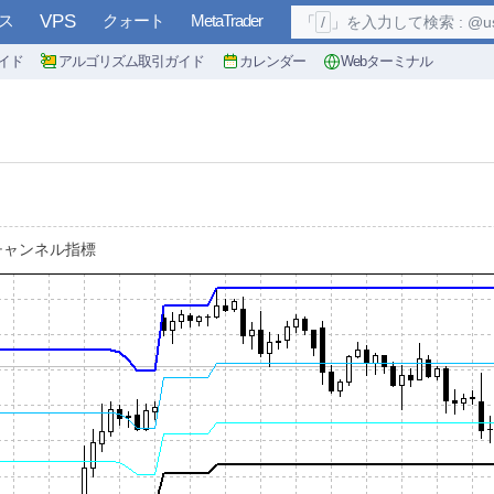
ス
VPS
クォート
MetaTrader
「
/
」を入力して検索 : @user, 
イド
アルゴリズム取引ガイド
カレンダー
Webターミナル
チャンネル指標