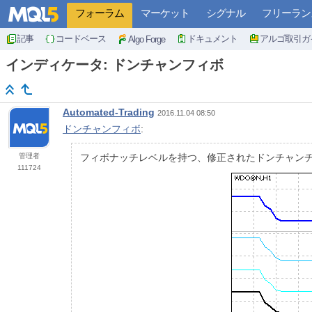
フォーラム
マーケット
シグナル
フリーラン
記事
コードベース
ドキュメント
アルゴ取引ガ
Algo Forge
インディケータ: ドンチャンフィボ
Automated-Trading
2016.11.04 08:50
ドンチャンフィボ
:
管理者
フィボナッチレベルを持つ、修正されたドンチャン
111724