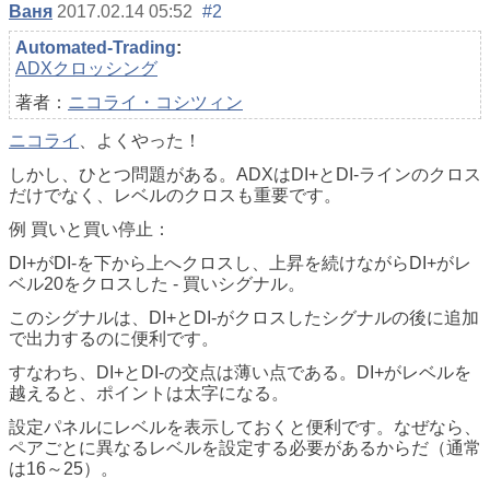
Ваня
2017.02.14 05:52
#2
Automated-Trading
:
ADXクロッシング
著者：
ニコライ・コシツィン
ニコライ
、よくやった！
しかし、ひとつ問題がある。ADXはDI+とDI-ラインのクロス
だけでなく、レベルのクロスも重要です。
例 買いと買い停止：
DI+がDI-を下から上へクロスし、上昇を続けながらDI+がレ
ベル20をクロスした - 買いシグナル。
このシグナルは、DI+とDI-がクロスしたシグナルの後に追加
で出力するのに便利です。
すなわち、DI+とDI-の交点は薄い点である。DI+がレベルを
越えると、ポイントは太字になる。
設定パネルにレベルを表示しておくと便利です。なぜなら、
ペアごとに異なるレベルを設定する必要があるからだ（通常
は16～25）。