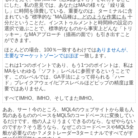
にした。私の意見では、あなたはMAの様々な「繰り返
し」に時間を浪費している。重要なのは、ターミナルに含
まれている "標準的な "MA品種は
、どのような作業にも
十
分だということだ。インストゥルメントと時間枠の設定の
選択で遊ぶことで、標準的なものから事実上どんな「トリ
ッキー」なМАアプローチ（描画の面で）も引き出すこと
ができます。
ほとんどの場合、100％一致するわけでは
ありませんが、
主要なマーケットゾーンではほぼ
一致します。
これは1つのポイントであり、もう1つのポイントは、私は
MAをいわゆる「ソフト」レベルに参照するということで
す。このレベルでは、GA手法によって得られる「ハー
ド」ブレイクアウェイ/ピアスレベルほどピップの精度は重
要ではありません。
すべてIMHO、IMHO、そしてまたIMHO。
ああ、サー！今のところ、MQL4のウェブサイトから最も人
気のあるもののベースをMQL5のコードベースに変換してい
るだけです。他の人よりうまくできるのなら、なぜやらない
のですか？そう思うなら、なぜこのコードベースやMQL5全
般が必要なのか？メタトレーダー3ターミナルですべてがす