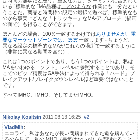
は時間の無駄だと思う。重要なのは、ターミナルに含まれて
いる "標準的な "MA品種は
、どのような
作業にも十分だとい
うことだ。商品と時間枠の設定の選択で遊べば、標準的なも
のから事実上どんな「トリッキー」なМА-アプローチ（描画
の面で）も得ることができます。
ほとんどの場合、100％一致するわけでは
ありませんが、重
要なマーケットゾーンでは、ほぼ
一致します - ちょうど、
異なる設定の標準的なMAがこれらの場所で一致するように
（非常に異なる期間を含む）。
これは1つのポイントであり、もう1つのポイントは、私は
MAをいわゆる「ソフト」レベルに参照することであり、そ
こでのピップ精度はGA手法によって得られる「ハード」ブ
レイクアウト/ブレイクダウンレベルほど重要ではないこと
です。
すべてIMHO、IMHO、そしてまたIMHO。
Nikolay Kositsin
2011.08.13 16:25
#2
VladMih
:
ニコライ、私はあなたが長い間踏まれてきた道を踏んでい
るのを見て、私のIMHO（悪気はないが）を表明すること