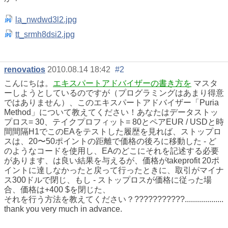
la_nwdwd3l2.jpg
tt_srmh8dsi2.jpg
renovatios
2010.08.14 18:42
#2
こんにちは。
エキスパートアドバイザーの書き方を
マスタ
ーしようとしているのですが（プログラミングはあまり得意
ではありません）、このエキスパートアドバイザー「Puria
Method」について教えてください！あなたはデータストッ
プロス= 30、テイクプロフィット= 80とペアEUR / USDと時
間間隔H1でこのEAをテストした履歴を見れば、ストップロ
スは、20〜50ポイントの距離で価格の後ろに移動した - ど
のようなコードを使用し、EAのどこにそれを記述する必要
があります、は良い結果を与えるが、価格がtakeprofit 20ポ
イントに達しなかったと戻って行ったときに、取引がマイナ
ス300ドルで閉じ、もし - ストップロスが価格に従った場
合、価格は+400 $を閉じた、
それを行う方法を教えてください？???????????...................
thank you very much in advance.