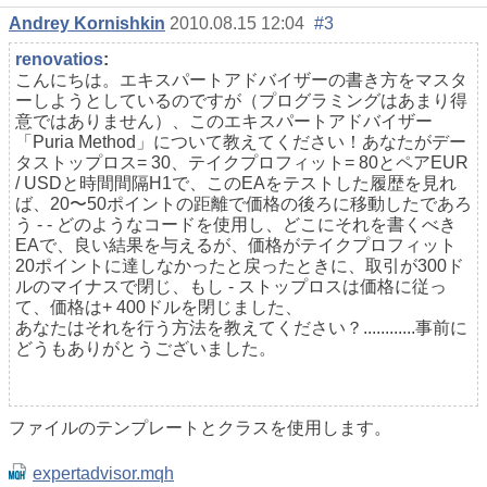
Andrey Kornishkin
2010.08.15 12:04
#3
renovatios
:
こんにちは。エキスパートアドバイザーの書き方をマスタ
ーしようとしているのですが（プログラミングはあまり得
意ではありません）、このエキスパートアドバイザー
「Puria Method」について教えてください！あなたがデー
タストップロス= 30、テイクプロフィット= 80とペアEUR
/ USDと時間間隔H1で、このEAをテストした履歴を見れ
ば、20〜50ポイントの距離で価格の後ろに移動したであろ
う - - どのようなコードを使用し、どこにそれを書くべき
EAで、良い結果を与えるが、価格がテイクプロフィット
20ポイントに達しなかったと戻ったときに、取引が300ド
ルのマイナスで閉じ、もし - ストップロスは価格に従っ
て、価格は+ 400ドルを閉じました、
あなたはそれを行う方法を教えてください？............事前に
どうもありがとうございました。
ファイルのテンプレートとクラスを使用します。
expertadvisor.mqh