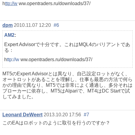
h
ttp://w
ww.opentraders.ru/downloads/37/
dpm
2010.11.07 12:20
#6
AM2
:
Expert Advisorで十分です。これはMQL4のバリアントであ
る：
h
ttp://w
ww.opentraders.ru/downloads/37/
MT5のExpert Advisorとは異なり、自己設定ロットがなく、
オートロットがあることを理解し、仕事も最悪の方法で何ら
かの理由で異なり、MT5では非常によく通過し、多分それは
ブローカーに依存し、MT5はAlpariで、MT4はDC Startで試
してみました。
Leonard DeWeert
2013.10.20 17:56
#7
このEAはロボットのように取引を行うのですか？