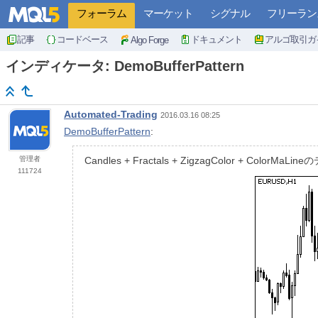
フォーラム
マーケット
シグナル
フリーラン
記事
コードベース
ドキュメント
アルゴ取引ガ
Algo Forge
インディケータ: DemoBufferPattern
Automated-Trading
2016.03.16 08:25
DemoBufferPattern
:
管理者
Candles + Fractals + ZigzagColor + Colo
111724