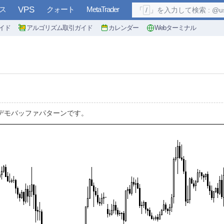
ス
VPS
クォート
MetaTrader
「
/
」を入力して検索 : @user, 
イド
アルゴリズム取引ガイド
カレンダー
Webターミナル
rMaLineのデモバッファパターンです。