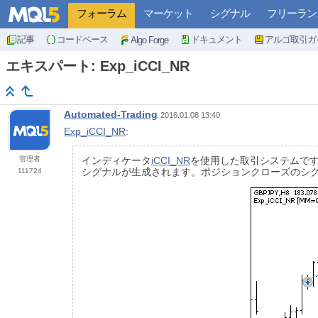
フォーラム
マーケット
シグナル
フリーラン
記事
コードベース
ドキュメント
アルゴ取引ガ
Algo Forge
エキスパート: Exp_iCCI_NR
Automated-Trading
2016.01.08 13:40
Exp_iCCI_NR
:
管理者
インディケータ
iCCI_NR
を使用した取引システムで
シグナルが生成されます。ポジションクローズのシ
111724