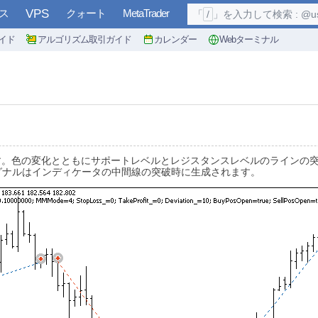
ス
VPS
クォート
MetaTrader
「
/
」を入力して検索 : @user, 
イド
アルゴリズム取引ガイド
カレンダー
Webターミナル
す。色の変化とともにサポートレベルとレジスタンスレベルのラインの
グナルはインディケータの中間線の突破時に生成されます。