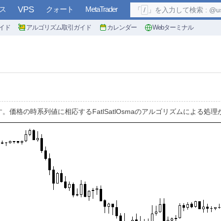
ス
VPS
クォート
MetaTrader
「
/
」を入力して検索 : @user, 
イド
アルゴリズム取引ガイド
カレンダー
Webターミナル
す。価格の時系列値に相応するFatlSatlOsmaのアルゴリズムによる