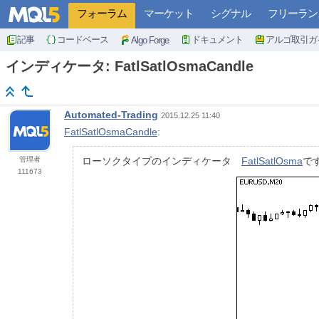
フォーラム
マーケット
シグナル
フリーラン
記事
コードベース
ドキュメント
アルゴ取引ガ
Algo Forge
インディケータ: FatlSatlOsmaCandle
Automated-Trading
2015.12.25 11:40
FatlSatlOsmaCandle
:
管理者
ローソクタイプのインディケータ
FatlSatlOsma
で
111673