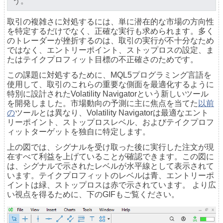
う。
取引の複雑さに対処するには、単に潜在的な市場の方向性
を特定するだけでなく、正確な実行も求められます。多く
のトレーダーが挫折するのは、取引の実行が不十分なため
ではなく、エントリーポイント、ストップロスの設定、ま
たはテイクプロフィット目標の不正確さのためです。
この課題に対処するために、MQL5プログラミング言語を
使用して、取引のこれらの重要な側面を最適化するように
特別に設計されたVolatility Navigatorという新しいツール
を開発しました。市場動向の予測に主に焦点を当てた
以前
の
ツールとは異なり、Volatility Navigatorは最適なエント
リーポイント、ストップロスレベル、およびテイクプロフ
ィットターゲットを独自に特定します。
上の図では、シグナルを受け取った後に実行した注文が現
在すべて利益を上げていることが確認できます。この図に
は、シグナルで示されたレベルが水平線として表示されて
います。テイクプロフィットのレベルは青、エントリーポ
イントは緑、ストップロスは赤で示されています。 より広
い視点を得るために、下のGIFもご覧ください。