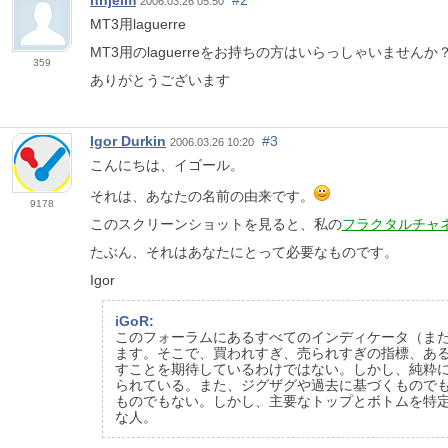
nnjeim
#2
2006.03.26 05:50
MT3用laguerre
MT3用のlaguerreをお持ちの方はいらっしゃいませんか
359
ありがとうございます
Igor Durkin
#3
2006.03.26 10:20
こんにちは、イゴール。
それは、あなたの名前の由来です。
9178
このスクリーンショットを見ると、私の
フラクタルチャ
たぶん、それはあなたにとって必要なものです。
Igor
iGoR:
このフォーラムにあるすべてのインディケータ（ま
ます。そこで、買われすぎ、売られすぎの指標、あ
すことを期待しているわけではない。しかし、純粋に
られている。また、ジグザグや過去に基づくもので
ものでもない。しかし、主要なトップとボトムを特
な人。