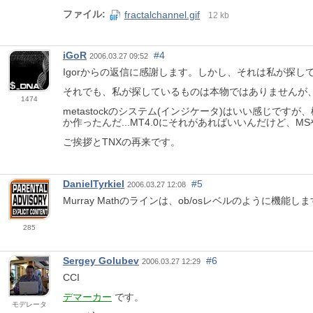
ファイル:
fractalchannel.gif
12 kb
iGoR
#4
2006.03.27 09:52
Igorからの返信に感謝します。しかし、それは私が探してい
それでも、私が探しているものは本物ではありませんが
1474
metastockのシステム(インジケータ)はいい感じで
か作ったんだ...MT4.0にそれがあればいいんだけど、MSや
ご挨拶とTNXの再来です。
DanielTyrkiel
#5
2006.03.27 12:08
Murray Mathのラインは、ob/osレベルのように機能し
285
Sergey Golubev
#6
2006.03.27 12:29
CCI
デマーカー
です。
モデレータ