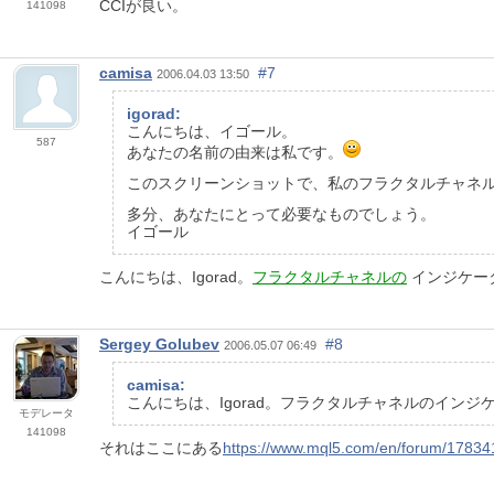
CCIが良い。
141098
camisa
#7
2006.04.03 13:50
igorad:
こんにちは、イゴール。
587
あなたの名前の由来は私です。
このスクリーンショットで、私のフラクタルチャネ
多分、あなたにとって必要なものでしょう。
イゴール
こんにちは、Igorad。
フラクタルチャネルの
インジケー
Sergey Golubev
#8
2006.05.07 06:49
camisa:
こんにちは、Igorad。フラクタルチャネルのイン
モデレータ
141098
それはここにある
https://www.mql5.com/en/forum/17834