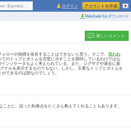
$symbol, ...
ログイン
アカウントを作成
MetaTrader 5をダウンロード
新しいコメント
フォローの指標を改良することはできないと思う。そこで、
買われ
べてのトップとボトムを完璧に示すことを期待しているわけではな
/Oインジケータもよく考えられている。また、ジグザグや過去に基
シグナルを表示するものでもない。しかし、主要なトップとボトムを
とができるのは誰なのでしょう。
なことに、誤った転換点をたくさん教えてくれることもあります。