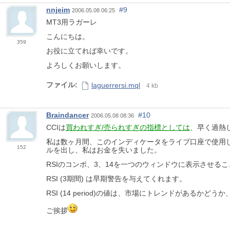
nnjeim
#9
2006.05.08 06:25
MT3用ラガーレ
こんにちは。
359
お役に立てれば幸いです。
よろしくお願いします。
ファイル:
laguerrersi.mql
4 kb
Braindancer
#10
2006.05.08 08:36
CCIは
買われすぎ/売られすぎの指標としては
、早く過熱
私は数ヶ月間、このインディケータをライブ口座で使用し
152
ルを出し、私はお金を失いました。
RSIのコンボ、3、14を一つのウィンドウに表示させるこ
RSI (3期間) は早期警告を与えてくれます。
RSI (14 period)の値は、市場にトレンドがある
ご挨拶