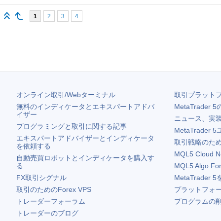
1
2
3
4
オンライン取引/Webターミナル
取引プラット
無料のインディケータとエキスパートアドバ
MetaTrader 5
イザー
ニュース、実
プログラミングと取引に関する記事
MetaTrader 5
エキスパートアドバイザーとインディケータ
取引戦略のため
を依頼する
MQL5 Cloud N
自動売買ロボットとインディケータを購入す
る
MQL5 Algo Fo
FX取引シグナル
MetaTrader 5
取引のためのForex VPS
プラットフォ
トレーダーフォーラム
プログラムの
トレーダーのブログ