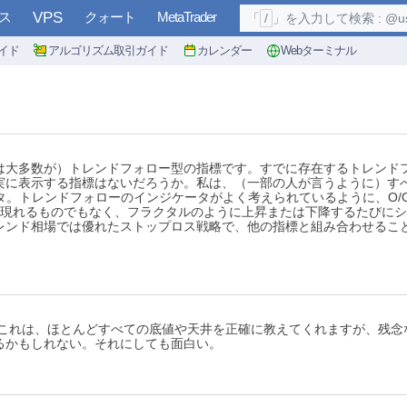
ス
VPS
クォート
MetaTrader
「
/
」を入力して検索 : @user, 
イド
アルゴリズム取引ガイド
カレンダー
Webターミナル
は大多数が）トレンドフォロー型の指標です。すでに存在するトレンド
実に表示する指標はないだろうか。私は、（一部の人が言うように）す
ータ。トレンドフォローのインジケータがよく考えられているように、O
に現れるものでもなく、フラクタルのように上昇または下降するたびに
レンド相場では優れたストップロス戦略で、他の指標と組み合わせるこ
これは、ほとんどすべての底値や天井を正確に教えてくれますが、残念
るかもしれない。それにしても面白い。