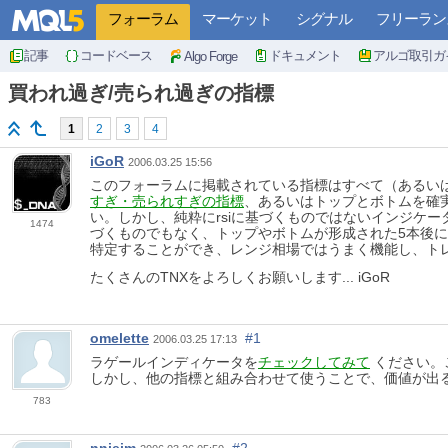
フォーラム
マーケット
シグナル
フリーラン
記事
コードベース
ドキュメント
アルゴ取引ガ
Algo Forge
買われ過ぎ/売られ過ぎの指標
1
2
3
4
iGoR
2006.03.25 15:56
このフォーラムに掲載されている指標はすべて（あるい
すぎ・売られすぎの指標
、あるいはトップとボトムを確
い。しかし、純粋にrsiに基づくものではないインジケ
1474
づくものでもなく、トップやボトムが形成された5本後
特定することができ、レンジ相場ではうまく機能し、ト
たくさんのTNXをよろしくお願いします... iGoR
omelette
#1
2006.03.25 17:13
ラゲールインディケータを
チェックしてみて
ください。
しかし、他の指標と組み合わせて使うことで、価値が出
783