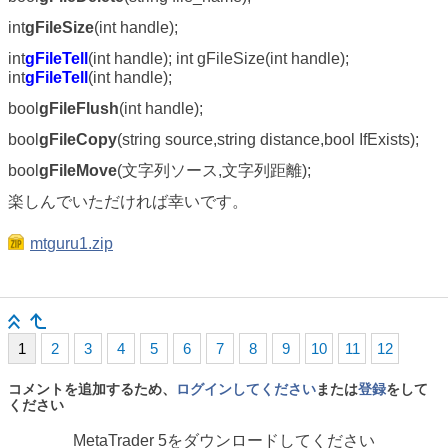
int
gFileSize
(int handle);
int
gFileTell
(int handle); int gFileSize(int handle);
int
gFileTell
(int handle);
bool
gFileFlush
(int handle);
bool
gFileCopy
(string source,string distance,bool IfExists);
bool
gFileMove
(文字列ソース,文字列距離);
楽しんでいただければ幸いです。
mtguru1.zip
1
2
3
4
5
6
7
8
9
10
11
12
コメントを追加するため、
ログインしてください
または
登録
をして
ください
MetaTrader 5
をダウンロードしてください