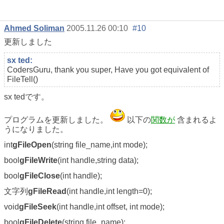
Ahmed Soliman
2005.11.26 00:10
#10
更新しました
sx ted:
CodersGuru, thank you super, Have you got equivalent of
FileTell()
sx tedです。
プログラムを更新しました。
以下の
関数が
含まれるよ
うになりました。
int
gFileOpen
(string file_name,int mode);
bool
gFileWrite
(int handle,string data);
bool
gFileClose
(int handle);
文字列
gFileRead
(int handle,int length=0);
void
gFileSeek
(int handle,int offset, int mode);
bool
gFileDelete
(string file_name);