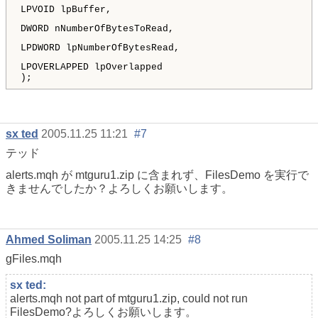
LPVOID lpBuffer,
DWORD nNumberOfBytesToRead,
LPDWORD lpNumberOfBytesRead,
LPOVERLAPPED lpOverlapped
);
sx ted
2005.11.25 11:21
#7
テッド
alerts.mqh が mtguru1.zip に含まれず、FilesDemo を実行で
きませんでしたか？よろしくお願いします。
Ahmed Soliman
2005.11.25 14:25
#8
gFiles.mqh
sx ted:
alerts.mqh not part of mtguru1.zip, could not run
FilesDemo?よろしくお願いします。