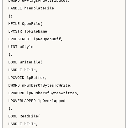
DWORD dwFlagsAndAttributes,
HANDLE hTemplateFile
);
HFILE OpenFile(
LPCSTR lpFileName,
LPOFSTRUCT lpReOpenBuff,
UINT uStyle
);
BOOL WriteFile(
HANDLE hFile,
LPCVOID lpBuffer,
DWORD nNumberOfBytesToWrite,
LPDWORD lpNumberOfBytesWritten,
LPOVERLAPPED lpOverlapped
);
BOOL ReadFile(
HANDLE hFile,