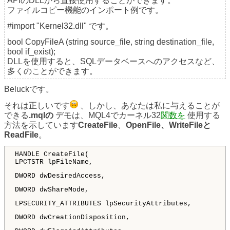
APIのDLLから直接使用することができます。
ファイルコピー機能のインポート例です。
#import "Kernel32.dll" です。
bool CopyFileA (string source_file, string destination_file,
bool if_exist);
DLLを使用すると、SQLデータベースへのアクセスなど、
多くのことができます。
Beluckです。
それは正しいです
、しかし、あなたは私に与えることが
できる
.mqlの
デモは、MQL4でカーネル32
関数を
使用する
方法を示しています
CreateFile
、
OpenFile
、WriteFileと
ReadFile
。
HANDLE CreateFile(
LPCTSTR lpFileName,
DWORD dwDesiredAccess,
DWORD dwShareMode,
LPSECURITY_ATTRIBUTES lpSecurityAttributes,
DWORD dwCreationDisposition,