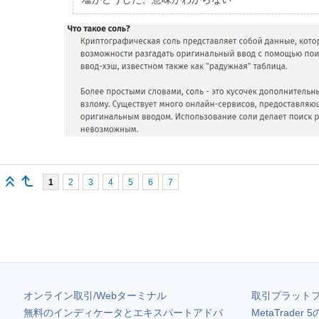
1
2
3
4
5
6
7
オンライン取引/Webターミナル
取引プラット
無料のインディケータとエキスパートアドバ
MetaTrader 5