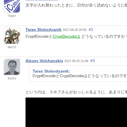
文字が入れ替わったときに、日付が全く読めないように
75987
Taras Slobodyanik
#2
2017.09.25 20:55
CryptEncodeと
CryptDecodeは
どうなっているのですか
98075
Alexey Volchanskiy
#3
2017.09.25 21:08
Taras Slobodyanik
:
CryptEncodeとCryptDecodeはどうなっているので
30201
というのは、スホフさんがおっしゃるように、あまりに