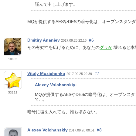
謹んで申し上げます。
MQが提供するAESやDESの暗号化は、オープンスタン
Dmitiry Ananiev
#6
2017.09.25 22:16
その有効性を広げるために、あなたの
グラが
壊れると本
10835
Vitaly Muzichenko
#7
2017.09.25 22:39
Alexey Volchanskiy
:
53122
MQが提供するAESやDESの暗号化は、オープン
て...。
暗号に塩を入れても、誰も壊さない。
Alexey Volchanskiy
#8
2017.09.26 00:51