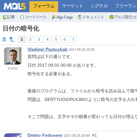
フォーラム
マーケット
シグナル
フリーラン
記事
コードベース
ドキュメント
アルゴ取引ガ
Algo Forge
日付の暗号化
1
2
3
4
5
6
7
Vladimir Pastushak
2017.09.25 20:25
質問は以下の通りです。
日付 2017.09.01 00:00 があります。
113511
暗号化する必要がある。
最後のプログラムは、ファイルから暗号を読み込んで復
問題は、DERTYUOIOPLKJMのように暗号の文字を
そこで問題は、文字やその順番が変わっても日付が増え
Dmitry Fedoseev
#1
2017.09.25 20:49