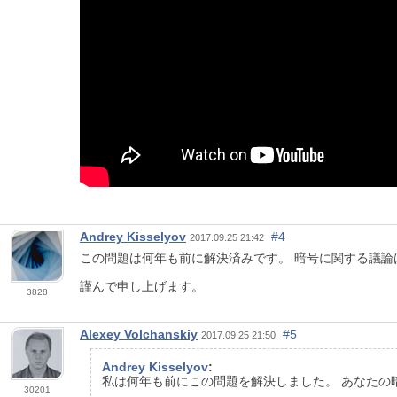
Andrey Kisselyov
#4
2017.09.25 21:42
この問題は何年も前に解決済みです。 暗号に関する議
謹んで申し上げます。
3828
Alexey Volchanskiy
#5
2017.09.25 21:50
Andrey Kisselyov
:
私は何年も前にこの問題を解決しました。 あなたの
30201