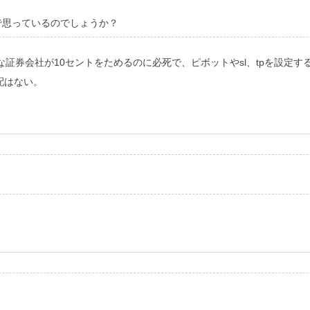
で思っているのでしょうか？
証券会社が10セントをためるのに必死で、ピボットやsl、tpを設定
配はない。