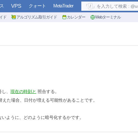
ス
VPS
クォート
MetaTrader
「
/
」を入力して検索 : @user, 
イド
アルゴリズム取引ガイド
カレンダー
Webターミナル
号し、
現在の時刻と
照合する。
入れ替えた場合、日付が増える可能性があることです。
ないように、どのように暗号化するかです。