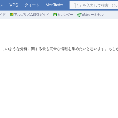
ス
VPS
クォート
MetaTrader
「
/
」を入力して検索 : @user, 
イド
アルゴリズム取引ガイド
カレンダー
Webターミナル
。このような分析に関する最も完全な情報を集めたいと思います。もし