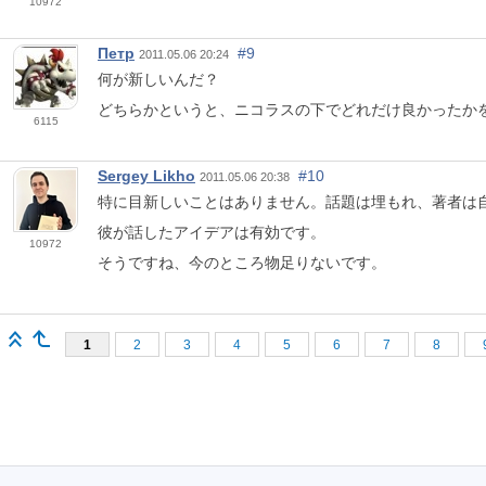
10972
Петр
#9
2011.05.06 20:24
何が新しいんだ？
どちらかというと、ニコラスの下でどれだけ良かったかを議
6115
Sergey Likho
#10
2011.05.06 20:38
特に目新しいことはありません。話題は埋もれ、著者は
彼が話したアイデアは有効です。
10972
そうですね、今のところ物足りないです。
1
2
3
4
5
6
7
8