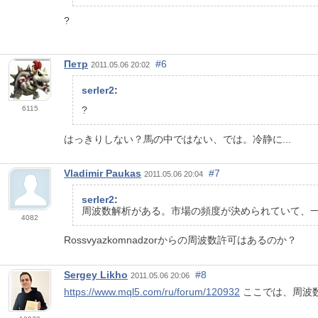
?
Петр
#6
2011.05.06 20:02
serler2
:
6115
?
はっきりしない？馬の中ではない、では。冷静に...
Vladimir Paukas
#7
2011.05.06 20:04
serler2
:
周波数解析がある。市場の頻度が決められていて、一定
4082
Rossvyazkomnadzorからの周波数許可はあるのか？
Sergey Likho
#8
2011.05.06 20:06
https://www.mql5.com/ru/forum/120932
ここでは、周波