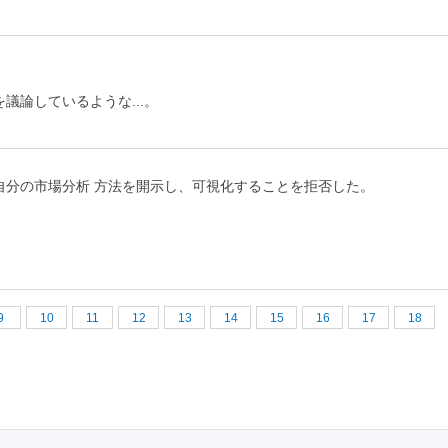
論しているような...。
自分の市場分析 方法を開示し、可視化することを拒否した。
9
10
11
12
13
14
15
16
17
18