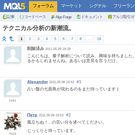
フォーラム
マーケット
シグナル
フリーラン
記事
コードベース
ドキュメント
アルゴ取引ガ
Algo Forge
テクニカル分析の新潮流。
1
2
3
4
5
6
7
8
...
18
削除済み
2011.05.06 18:29
こんにちは。量子解析について読み、興味を持ちました
るかもしれませんね。あるいは意見を言うだけ。
Alexander
#1
2011.05.06 19:43
占い盤の七面鳥が現れるのをまだ待っています:)
2441
Петр
#2
2011.05.06 19:52
風立ちぬ！...の言い分を述べてください。
じっくりと待っています。
6115