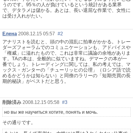
うのです。95％の人が負けているという統計がある業界
で、デタラメは儲かる。あとは、長い退屈な作業で、女性に
は受け入れがたい。
Елена
2008.12.15 05:57
#2
アナリストを読むと、頭の中の混乱に拍車がかかる。トレー
ダーズフォーラムでのコミュニケーションも、アドバイスや
「権威」に溢れたもので、これは非常に議論の余地がありま
す。TAの本は、全般的に似ていますね。デマークの本が一
番でしょう。トレーディングに関しては、私の考えでは、マ
ックス・ガンターの「チューリッヒの公理」（ロシア語で読
めるかどうかは知らない）と同僚のラリーの「短期売買の長
期的秘訣」がベストだと思う。
削除済み
2008.12.15 05:58
#3
но вы же научиться хотите, понять и мочь.
その通りです。