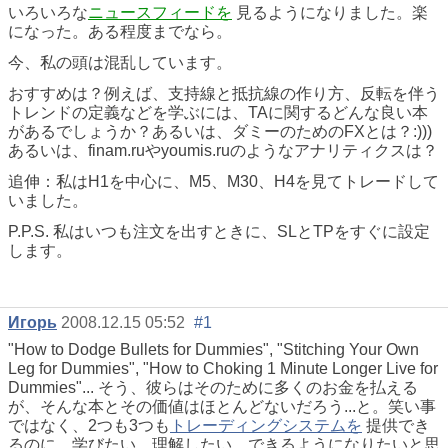
いろいろな
ニュースフィードを
見るようになりました。楽
になった。ある程度までなら。
今、私の頭は混乱しています。
おすすめは？例えば、支持線と抵抗線の作り方、反転を伴う
トレンドの定義などを学ぶには、TAに関するどんな良い本
があるでしょうか？あるいは、ダミーのためのFXとは？:)))
あるいは、finam.ruやyoumis.ruのようなアナリティクスは？
追伸：私はH1を中心に、M5、M30、H4を見てトレードして
いました。
P.P.S. 私はいつも注文を出すときに、SLとTPをすぐに設定
します。
Игорь
2008.12.15 05:52
#1
"How to Dodge Bullets for Dummies", "Stitching Your Own
Leg for Dummies", "How to Choking 1 Minute Longer Live for
Dummies"... そう、彼らはそのために多くのお金を払える
が、そんな本とその価値はほとんどないだろう...と。笑い事
ではなく、2つも3つも
トレーディングシステムを
提供でき
るのに、学びたい、理解したい、できるようになりたいと思