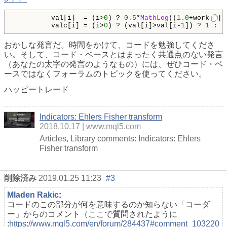
         val[i]  = (i>
0
) ? 
0.5
*
MathLog
((
1.0
+work[i])
         valc[i] = (i>
0
) ? (val[i]>val[i-
1
]) ? 
1
 : (
おかしな発言だ。時間をかけて、コードを勉強してくださ
い。そして、コード・ベースとはまったく共通点のない発言
（あなたの太字の発言のようなもの）には、ぜひコード・ベ
ースではなくフォーラムのトピックを使ってください。
ハッピートレード
Indicators: Ehlers Fisher transform
2018.10.17
www.mql5.com
Articles, Library comments: Indicators: Ehlers
Fisher transform
削除済み
2019.01.25 11:23
#3
Mladen Rakic
:
コードのこの部分が何を意味するのか知らない「コーダ
ー」からのコメント（ここで質問されたように
:
https://www.mql5.com/en/forum/284437#comment_103220