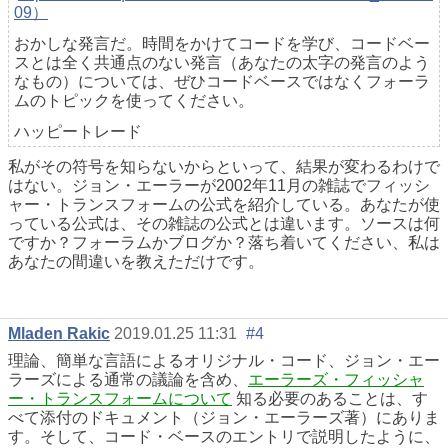
09）
おかしな発言だ。時間をかけてコードを学び、コードベー
スとは全く共通点のない発言（あなたの太字の発言のよう
なもの）については、ぜひコードベースではなくフォーラ
ムのトピックを使ってください。
ハッピートレード
私がその符号を知らないからといって、結果が変わるわけで
はない。ジョン・エーラーが2002年11月の雑誌でフィッシ
ャー・トランスフォームの公式を紹介している。あなたが使
っている公式は、その雑誌の公式とは違います。ソースは何
ですか？フォーラムかブログか？落ち着いてください、私は
あなたの間違いを教えただけです。
Mladen Rakic
2019.01.25 11:31
#4
理論、簡単な言語によるオリジナル・コード、ジョン・エー
ラーズによる通常の議論を含め、
エーラーズ・フィッシャ
ー・トランスフォームについて
知る必要のあることは、す
べて添付のドキュメント（ジョン・エーラーズ著）にありま
す。そして、コード・ベースのエントリで説明したように、