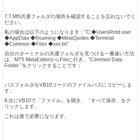
7.7.Mt5共通フォルダの場所を確認することを忘れないでく
ださい。
私の場合は以下のようになります："C:◆UsersRmd user
◆AppData ◆Roaming ◆MetaQuotes ◆Terminal
◆Common ◆Files ◆xxx.txt"
自分のターミナルの共通フォルダを見つける一番速い方法
は、MT5 MetaEditorからFileに行き、"Common Data
Folder "をクリックすることです：
パスフォルダをVB10コードのファイルパスにコピーしま
す。
8.次にVB10で「ファイル」を開き、「すべて保存」をク
リックします。
これは後で必要になります。