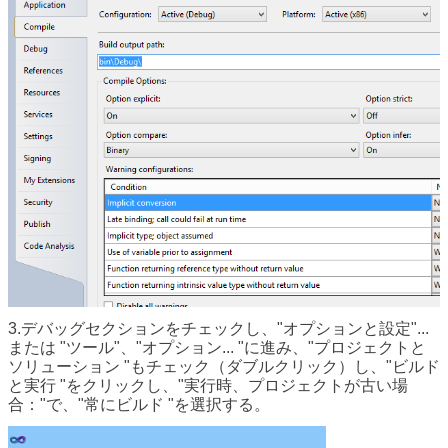
3.デバッグセクションをチェックし、"オプションと設定"...
または "ツール"、"オプション... "に進み、"プロジェクトと
ソリューション "もチェック（ダブルクリック）し、"ビルド
と実行 "をクリックし、"実行時、プロジェクトが古い場
合："で、"常にビルド "を選択する。