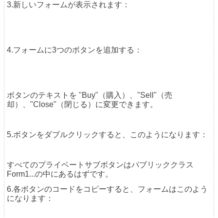
3.新しいフォームが表示されます：
4.フォームに3つのボタンを追加する：
ボタンのテキストを "Buy"（購入）、"Sell"（売
却）、"Close"（閉じる）に変更できます。
5.ボタンをダブルクリックすると、このようになります：
すべてのプライベートサブボタンはパブリッククラス
Form1...の中にあるはずです。
6.各ボタンのコードをコピーすると、フォームはこのよう
になります：