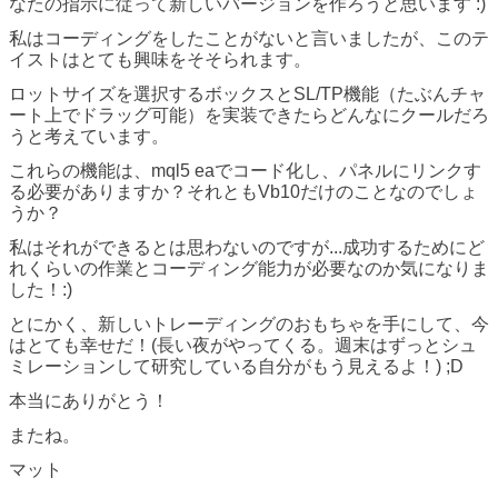
なたの指示に従って新しいバージョンを作ろうと思います :)
私はコーディングをしたことがないと言いましたが、このテ
イストはとても興味をそそられます。
ロットサイズを選択するボックスとSL/TP機能（たぶんチャ
ート上でドラッグ可能）を実装できたらどんなにクールだろ
うと考えています。
これらの機能は、mql5 eaでコード化し、パネルにリンクす
る必要がありますか？それともVb10だけのことなのでしょ
うか？
私はそれができるとは思わないのですが...成功するためにど
れくらいの作業とコーディング能力が必要なのか気になりま
した！:)
とにかく、新しいトレーディングのおもちゃを手にして、今
はとても幸せだ！(長い夜がやってくる。週末はずっとシュ
ミレーションして研究している自分がもう見えるよ！) ;D
本当にありがとう！
またね。
マット