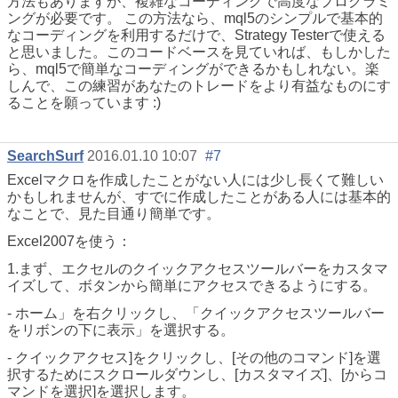
方法もありますが、複雑なコーディングで高度なプログラミ
ングが必要です。 この方法なら、mql5のシンプルで基本的
なコーディングを利用するだけで、Strategy Testerで使える
と思いました。このコードベースを見ていれば、もしかした
ら、mql5で簡単なコーディングができるかもしれない。楽
しんで、この練習があなたのトレードをより有益なものにす
ることを願っています :)
SearchSurf
2016.01.10 10:07
#7
Excelマクロを作成したことがない人には少し長くて難しい
かもしれませんが、すでに作成したことがある人には基本的
なことで、見た目通り簡単です。
Excel2007を使う：
1.まず、エクセルのクイックアクセスツールバーをカスタマ
イズして、ボタンから簡単にアクセスできるようにする。
- ホーム」を右クリックし、「クイックアクセスツールバー
をリボンの下に表示」を選択する。
- クイックアクセス]をクリックし、[その他のコマンド]を選
択するためにスクロールダウンし、[カスタマイズ]、[からコ
マンドを選択]を選択します。