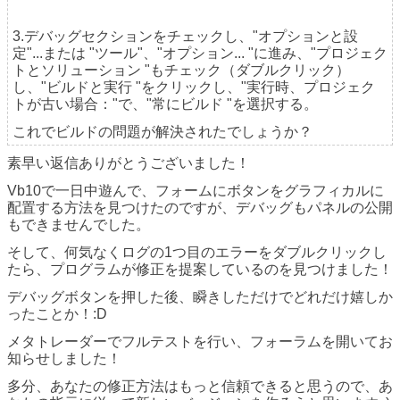
3.デバッグセクションをチェックし、"オプションと設
定"...または "ツール"、"オプション... "に進み、"プロジェク
トとソリューション "もチェック（ダブルクリック）
し、"ビルドと実行 "をクリックし、"実行時、プロジェク
トが古い場合："で、"常にビルド "を選択する。
これでビルドの問題が解決されたでしょうか？
素早い返信ありがとうございました！
Vb10で一日中遊んで、フォームにボタンをグラフィカルに
配置する方法を見つけたのですが、デバッグもパネルの公開
もできませんでした。
そして、何気なくログの1つ目のエラーをダブルクリックし
たら、プログラムが修正を提案しているのを見つけました！
デバッグボタンを押した後、瞬きしただけでどれだけ嬉しか
ったことか！:D
メタトレーダーでフルテストを行い、フォーラムを開いてお
知らせしました！
多分、あなたの修正方法はもっと信頼できると思うので、あ