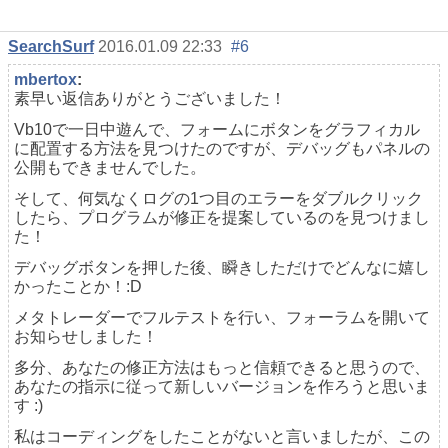
SearchSurf
2016.01.09 22:33
#6
mbertox
:
素早い返信ありがとうございました！
Vb10で一日中遊んで、フォームにボタンをグラフィカル
に配置する方法を見つけたのですが、デバッグもパネルの
公開もできませんでした。
そして、何気なくログの1つ目のエラーをダブルクリック
したら、プログラムが修正を提案しているのを見つけまし
た！
デバッグボタンを押した後、瞬きしただけでどんなに嬉し
かったことか！:D
メタトレーダーでフルテストを行い、フォーラムを開いて
お知らせしました！
多分、あなたの修正方法はもっと信頼できると思うので、
あなたの指示に従って新しいバージョンを作ろうと思いま
す :)
私はコーディングをしたことがないと言いましたが、この