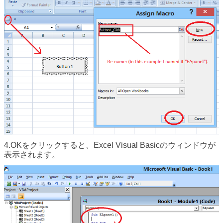
4.OKをクリックすると、Excel Visual Basicのウィンドウが
表示されます。