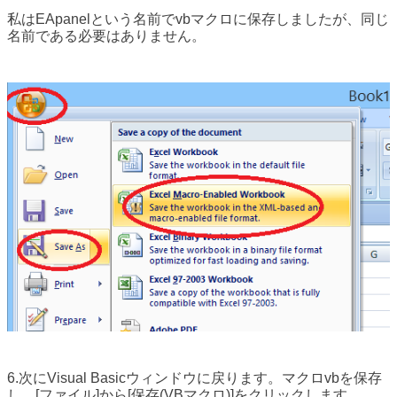
私はEApanelという名前でvbマクロに保存しましたが、同じ
名前である必要はありません。
6.次にVisual Basicウィンドウに戻ります。マクロvbを保存
し、[ファイル]から[保存(VBマクロ)]をクリックします。