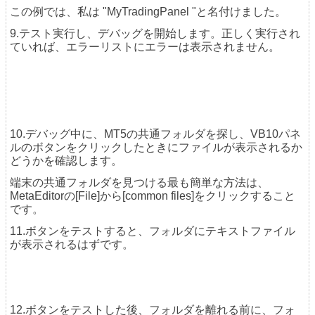
この例では、私は "MyTradingPanel "と名付けました。
9.テスト実行し、デバッグを開始します。正しく実行され
ていれば、エラーリストにエラーは表示されません。
10.デバッグ中に、MT5の共通フォルダを探し、VB10パネ
ルのボタンをクリックしたときにファイルが表示されるか
どうかを確認します。
端末の共通フォルダを見つける最も簡単な方法は、
MetaEditorの[File]から[common files]をクリックすること
です。
11.ボタンをテストすると、フォルダにテキストファイル
が表示されるはずです。
12.ボタンをテストした後、フォルダを離れる前に、フォ