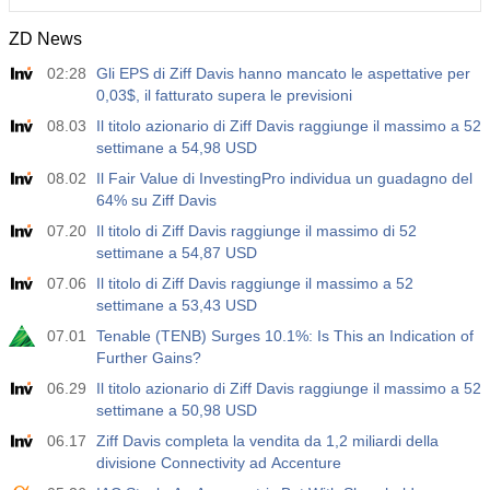
ZD News
12:30
Guadagno Medio Orario a/a
02:28
Gli EPS di Ziff Davis hanno mancato le aspettative per
Agire
Fcst
Prev
USD
0,03$, il fatturato supera le previsioni
3.5%
3.5%
08.03
Il titolo azionario di Ziff Davis raggiunge il massimo a 52
settimane a 54,98 USD
12:30
Libri Paga Privati Non Agricoli
Agire
Fcst
Prev
08.02
Il Fair Value di InvestingPro individua un guadagno del
USD
40 K
49 K
64% su Ziff Davis
07.20
Il titolo di Ziff Davis raggiunge il massimo di 52
12:30
Tasso di Disoccupazione U6
settimane a 54,87 USD
Agire
Fcst
Prev
07.06
Il titolo di Ziff Davis raggiunge il massimo a 52
USD
7.9%
7.9%
settimane a 53,43 USD
07.01
Tenable (TENB) Surges 10.1%: Is This an Indication of
17:00
Baker Hughes CONTEGGIO DELLE PIATTAFORME
Further Gains?
PETROLIFERE STATUNITENSI
06.29
Il titolo azionario di Ziff Davis raggiunge il massimo a 52
USD
Agire
Fcst
Prev
settimane a 50,98 USD
451
06.17
Ziff Davis completa la vendita da 1,2 miliardi della
divisione Connectivity ad Accenture
17:00
Baker Hughes US Total Rig Count