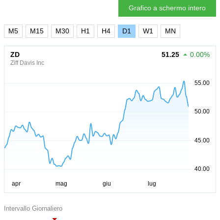
Grafico a schermo intero
M5
M15
M30
H1
H4
D1
W1
MN
ZD
51.25
0.00%
Ziff Davis Inc
Intervallo Giornaliero