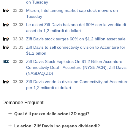
19:30
CFTC Nasdaq 100 Posizioni Nette Non Commerciali
on Tuesday
Agire
Fcst
Prev
03.03
Micron, Intel among market cap stock movers on
USD
4.9 K
Tuesday
03.03
Le azioni Ziff Davis balzano del 60% con la vendita di
asset da 1,2 miliardi di dollari
03.03
Ziff Davis stock surges 60% on $1.2 billion asset sale
03.03
Ziff Davis to sell connectivity division to Accenture for
$1.2 billion
03.03
Ziff Davis Stock Explodes On $1.2 Billion Accenture
Connectivity Deal - Accenture (NYSE:ACN), Ziff Davis
(NASDAQ:ZD)
03.03
Ziff Davis vende la divisione Connectivity ad Accenture
per 1,2 miliardi di dollari
Domande Frequenti
Qual è il prezzo delle azioni ZD oggi?
Le azioni Ziff Davis Inc pagano dividendi?