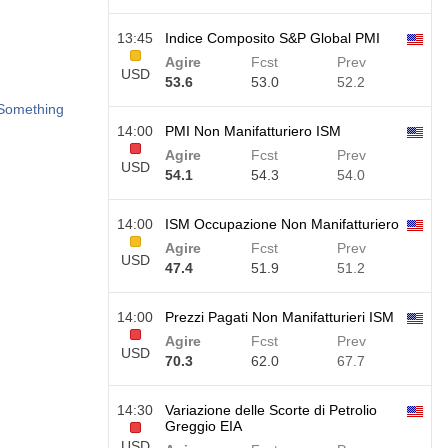
13:45
Indice Composito S&P Global PMI
Agire
Fcst
Prev
USD
53.6
53.0
52.2
 Something
14:00
PMI Non Manifatturiero ISM
Agire
Fcst
Prev
USD
54.1
54.3
54.0
14:00
ISM Occupazione Non Manifatturiero
Agire
Fcst
Prev
USD
47.4
51.9
51.2
14:00
Prezzi Pagati Non Manifatturieri ISM
Agire
Fcst
Prev
USD
70.3
62.0
67.7
14:30
Variazione delle Scorte di Petrolio
Greggio EIA
USD