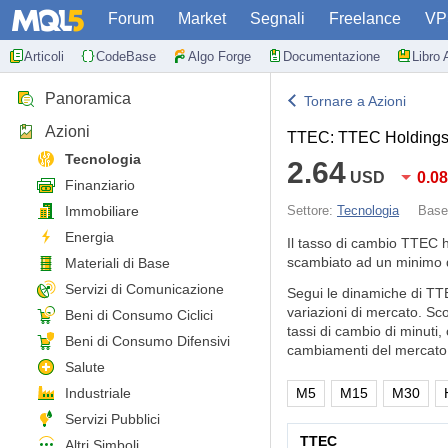
Forum
Market
Segnali
Freelance
VP
Articoli
CodeBase
Algo Forge
Documentazione
Libro 
Panoramica
Tornare a Azioni
Azioni
TTEC: TTEC Holdings
Tecnologia
2.64
USD
0.0
Finanziario
Immobiliare
Settore:
Tecnologia
Bas
Energia
Il tasso di cambio TTEC 
scambiato ad un minimo d
Materiali di Base
Servizi di Comunicazione
Segui le dinamiche di TTE
variazioni di mercato. Sc
Beni di Consumo Ciclici
tassi di cambio di minuti,
Beni di Consumo Difensivi
cambiamenti del mercato 
Salute
Industriale
M5
M15
M30
Servizi Pubblici
TTEC
Altri Simboli