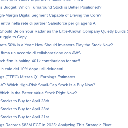
s Budget: Which Turnaround Stock is Better Positioned?
gh-Margin Digital Segment Capable of Driving the Core?
entra nella rete di partner Salesforce per gli agenti AI
Should Be on Your Radar as the Little-Known Company Quietly Builds
truggle to Copy
ts 50% in a Year: How Should Investors Play the Stock Now?
 firma un accordo di collaborazione con AWS
tech firm is halting 401k contributions for staff
in calo del 10% dopo utili deludenti
gs (TTEC) Misses Q1 Earnings Estimates
AT: Which High-Risk Small-Cap Stock Is a Buy Now?
hich Is the Better Value Stock Right Now?
Stocks to Buy for April 28th
Stocks to Buy for April 23rd
Stocks to Buy for April 21st
s Records $83M FCF in 2025: Analyzing This Strategic Pivot