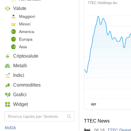
TTEC Holdings Inc
Valute
Maggiori
Minori
America
Europa
Asia
Criptovalute
Metalli
Indici
Commodities
Grafici
Widget
TTEC News
NVDA
06.18
TTEC Digital