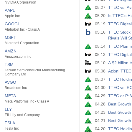
NVIDIA Corporation
05.27
TTEC vs. Avi
AAPL
05.20
Is TTEC's Hi
Apple Inc
GOOGL
05.19
TTEC Digital 
Alphabet Inc - Class A
05.16
TTEC Stock 
MSFT
Rivals Will S
Microsoft Corporation
05.14
TTEC Plumme
AMZN
05.13
TTEC Digital
Amazon.com Inc
05.10
A $2 billion 
TSM
Taiwan Semiconductor Manufacturing
05.08
Azioni TTEC 
Company Ltd
05.07
TTEC Holdin
AVGO
04.30
TTEC vs. RC
Broadcom Inc
META
04.29
TTEC or P: W
Meta Platforms Inc - Class A
04.28
Best Growth 
LLY
04.23
Best Growth 
Eli Lilly and Company
04.21
Best Growth 
TSLA
Tesla Inc
04.20
TTEC Holding