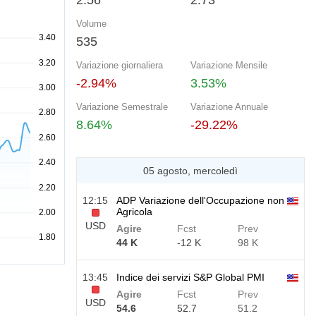
2.56
2.73
Volume
535
Variazione giornaliera
Variazione Mensile
-2.94%
3.53%
Variazione Semestrale
Variazione Annuale
8.64%
-29.22%
05 agosto, mercoledì
12:15
ADP Variazione dell'Occupazione non
Agricola
USD
Agire
Fcst
Prev
44 K
-12 K
98 K
13:45
Indice dei servizi S&P Global PMI
Agire
Fcst
Prev
USD
54.6
52.7
51.2