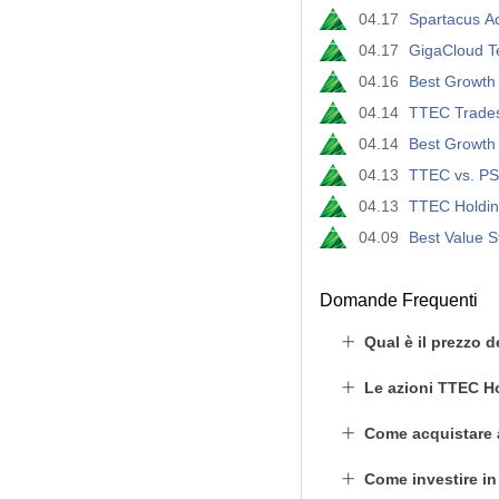
04.17
Spartacus Ac
04.17
GigaCloud T
04.16
Best Growth 
04.14
TTEC Trades 
04.14
Best Growth 
04.13
TTEC vs. PST
04.13
TTEC Holdin
04.09
Best Value St
Domande Frequenti
Qual è il prezzo 
Le azioni TTEC H
Come acquistare 
Come investire i