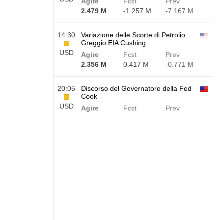
Agire
Fcst
Prev
2.479 M
-1.257 M
-7.167 M
14:30
Variazione delle Scorte di Petrolio
Greggio EIA Cushing
USD
Agire
Fcst
Prev
2.356 M
0.417 M
-0.771 M
20:05
Discorso del Governatore della Fed
Cook
USD
Agire
Fcst
Prev