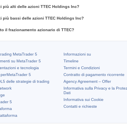
i più alti delle azioni TTEC Holdings Inc?
zi più bassi delle azioni TTEC Holdings Inc?
o il frazionamento azionario di TTEC?
trading
MetaTrader 5
Informazioni su
amenti su
MetaTrader 5
Timeline
entazioni e tecnologia
Termini e Condizioni
 per
MetaTrader 5
Contratto di pagamento ricorrente
5 delle strategie di trading
Agency Agreement – Offer
etwork
Informativa sulla Privacy e la Prote
Dati
rge
Informativa sui Cookie
ader 5
Contatti e richieste
taforma
Piattaforma