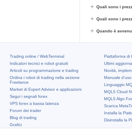
Quali sono i prezz
Quali sono i prez
Quando è avvenut
Trading online / WebTerminal
Piattaforma di 
Indicatori tecnici e robot gratuiti
Ultimi aggiorn
Articoli su programmazione e trading
Novità, implem
Ordina i robot di trading nella sezione
Manuale d’uso
Freelance
Linguaggio MQL
Market di Expert Advisor e applicazioni
MQL5 Cloud N
Segui i segnali forex
MQL5 Algo Fo
VPS forex a bassa latenza
Scarica
MetaTr
Forum dei trader
Installa la Piat
Blog di trading
Disinstalla la 
Grafici
Widget gratuiti