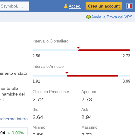
$symbol, ...
Accedi
Crea un account
Avvia la Prova del VPS
Intervallo Giornaliero
2.56
2.73
Intervallo Annuale
rumento è stato
1.91
3.99
mente alle
Chiusura Precedente
Apertura
 dinamiche dei
2.72
2.73
 i
Bid
Ask
2.64
2.94
 schermo intero
Minimo
Massimo
.94
0.00%