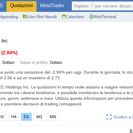
S
Quotazioni
MetaTrader
Digitare
/
per cercare: @user, 
Algotrading
Libro Reti Neurali
Calendario
WebTerminal
 Inc
8
(
2.94%
)
e:
Dollaro
Valuta di profitto:
Dollaro
ha avuto una variazione del
-2.94%
per oggi. Durante la giornata, lo st
i 2.56 e ad un massimo di 2.73.
C Holdings Inc. Le quotazioni in tempo reale aiutano a reagire veloce
orrendo tra i diversi timeframe, è possibile monitorare le tendenze e le
 ore, giorni, settimane e mesi. Utilizza queste informazioni per prevedere
e prendere decisioni di trading consapevoli.
H1
H4
D1
W1
MN
Grafico a
2