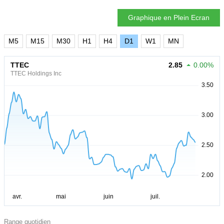
Graphique en Plein Ecran
M5
M15
M30
H1
H4
D1
W1
MN
TTEC
2.85
0.00%
TTEC Holdings Inc
Range quotidien