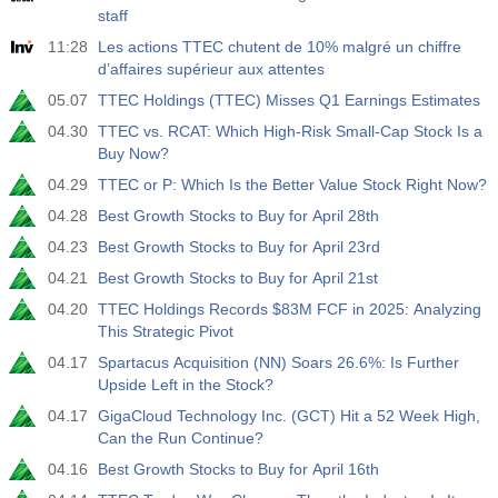
staff
11:28
Les actions TTEC chutent de 10% malgré un chiffre
d’affaires supérieur aux attentes
05.07
TTEC Holdings (TTEC) Misses Q1 Earnings Estimates
04.30
TTEC vs. RCAT: Which High-Risk Small-Cap Stock Is a
Buy Now?
04.29
TTEC or P: Which Is the Better Value Stock Right Now?
04.28
Best Growth Stocks to Buy for April 28th
04.23
Best Growth Stocks to Buy for April 23rd
04.21
Best Growth Stocks to Buy for April 21st
04.20
TTEC Holdings Records $83M FCF in 2025: Analyzing
This Strategic Pivot
04.17
Spartacus Acquisition (NN) Soars 26.6%: Is Further
Upside Left in the Stock?
04.17
GigaCloud Technology Inc. (GCT) Hit a 52 Week High,
Can the Run Continue?
04.16
Best Growth Stocks to Buy for April 16th