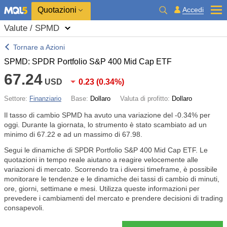
Quotazioni
Accedi
Valute / SPMD
Tornare a Azioni
SPMD: SPDR Portfolio S&P 400 Mid Cap ETF
67.24
USD
0.23
(
0.34%
)
Settore:
Finanziario
Base:
Dollaro
Valuta di profitto:
Dollaro
Il tasso di cambio SPMD ha avuto una variazione del
-0.34%
per
oggi. Durante la giornata, lo strumento è stato scambiato ad un
minimo di 67.22 e ad un massimo di 67.98.
Segui le dinamiche di SPDR Portfolio S&P 400 Mid Cap ETF. Le
quotazioni in tempo reale aiutano a reagire velocemente alle
variazioni di mercato. Scorrendo tra i diversi timeframe, è possibile
monitorare le tendenze e le dinamiche dei tassi di cambio di minuti,
ore, giorni, settimane e mesi. Utilizza queste informazioni per
prevedere i cambiamenti del mercato e prendere decisioni di trading
consapevoli.