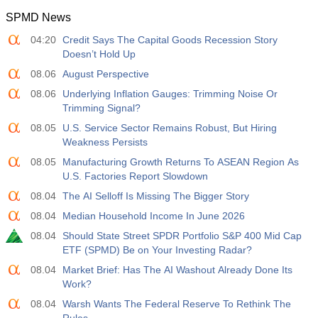
SPMD News
12:30
Guadagno Medio Orario a/a
04:20
Credit Says The Capital Goods Recession Story
Agire
Fcst
Prev
USD
Doesn’t Hold Up
3.5%
3.5%
08.06
August Perspective
12:30
Libri Paga Privati Non Agricoli
08.06
Underlying Inflation Gauges: Trimming Noise Or
Agire
Fcst
Prev
Trimming Signal?
USD
40 K
49 K
08.05
U.S. Service Sector Remains Robust, But Hiring
Weakness Persists
12:30
Tasso di Disoccupazione U6
08.05
Manufacturing Growth Returns To ASEAN Region As
Agire
Fcst
Prev
U.S. Factories Report Slowdown
USD
7.9%
7.9%
08.04
The AI Selloff Is Missing The Bigger Story
08.04
Median Household Income In June 2026
17:00
Baker Hughes CONTEGGIO DELLE PIATTAFORME
PETROLIFERE STATUNITENSI
08.04
Should State Street SPDR Portfolio S&P 400 Mid Cap
USD
Agire
ETF (SPMD) Be on Your Investing Radar?
Fcst
Prev
451
08.04
Market Brief: Has The AI Washout Already Done Its
Work?
17:00
Baker Hughes US Total Rig Count
08.04
Warsh Wants The Federal Reserve To Rethink The
Agire
Fcst
Prev