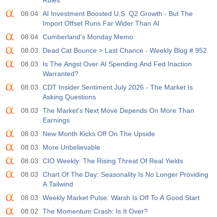
Rules
USD
588
08.04
AI Investment Boosted U.S. Q2 Growth - But The
Import Offset Runs Far Wider Than AI
19:00
Credito al Consumo Fed m/m
08.04
Cumberland's Monday Memo
Agire
Fcst
Prev
USD
08.03
Dead Cat Bounce > Last Chance - Weekly Blog # 952
$​11.44 B
$​-0.18 B
08.03
Is The Angst Over AI Spending And Fed Inaction
Warranted?
19:30
CFTC Oro Posizioni Nette Non Commerciali
08.03
CDT Insider Sentiment July 2026 - The Market Is
Agire
Fcst
Prev
USD
Asking Questions
182.1 K
08.03
The Market's Next Move Depends On More Than
Earnings
19:30
CFTC Greggio Posizioni Nette Non Commerciali
08.03
Agire
New Month Kicks Off On The Upside
Fcst
Prev
USD
120.1 K
08.03
More Unbelievable
08.03
CIO Weekly: The Rising Threat Of Real Yields
19:30
CFTC S&amp;P 500 Posizioni Nette Non Commerciali
08.03
Chart Of The Day: Seasonality Is No Longer Providing
Agire
Fcst
Prev
A Tailwind
USD
-17.2 K
08.03
Weekly Market Pulse: Warsh Is Off To A Good Start
08.02
The Momentum Crash: Is It Over?
19:30
CFTC Nasdaq 100 Posizioni Nette Non Commerciali