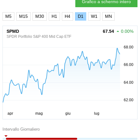
Grafico a schermo intero
M5
M15
M30
H1
H4
D1
W1
MN
SPMD
67.54
0.00%
SPDR Portfolio S&P 400 Mid Cap ETF
Intervallo Giornaliero