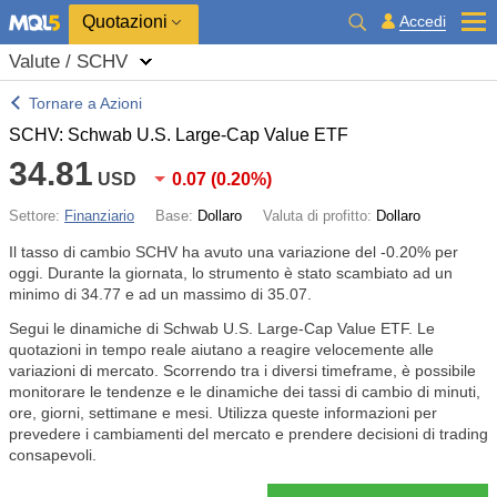
Quotazioni
Accedi
Valute / SCHV
Tornare a Azioni
SCHV: Schwab U.S. Large-Cap Value ETF
34.81
USD
0.07
(
0.20%
)
Settore:
Finanziario
Base:
Dollaro
Valuta di profitto:
Dollaro
Il tasso di cambio SCHV ha avuto una variazione del
-0.20%
per
oggi. Durante la giornata, lo strumento è stato scambiato ad un
minimo di 34.77 e ad un massimo di 35.07.
Segui le dinamiche di Schwab U.S. Large-Cap Value ETF. Le
quotazioni in tempo reale aiutano a reagire velocemente alle
variazioni di mercato. Scorrendo tra i diversi timeframe, è possibile
monitorare le tendenze e le dinamiche dei tassi di cambio di minuti,
ore, giorni, settimane e mesi. Utilizza queste informazioni per
prevedere i cambiamenti del mercato e prendere decisioni di trading
consapevoli.