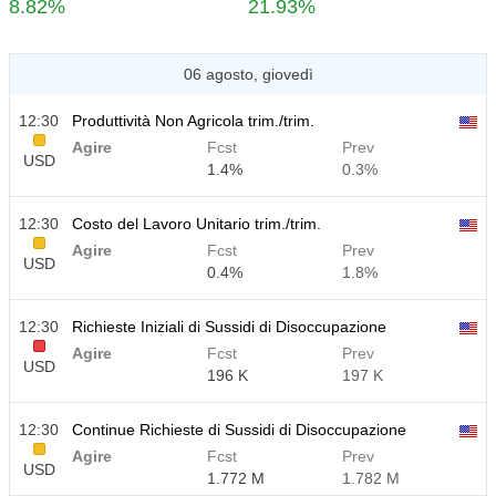
8.82%
21.93%
06 agosto, giovedì
12:30
Produttività Non Agricola trim./trim.
Agire
Fcst
Prev
USD
1.4%
0.3%
12:30
Costo del Lavoro Unitario trim./trim.
Agire
Fcst
Prev
USD
0.4%
1.8%
12:30
Richieste Iniziali di Sussidi di Disoccupazione
Agire
Fcst
Prev
USD
196 K
197 K
12:30
Continue Richieste di Sussidi di Disoccupazione
Agire
Fcst
Prev
USD
1.772 M
1.782 M