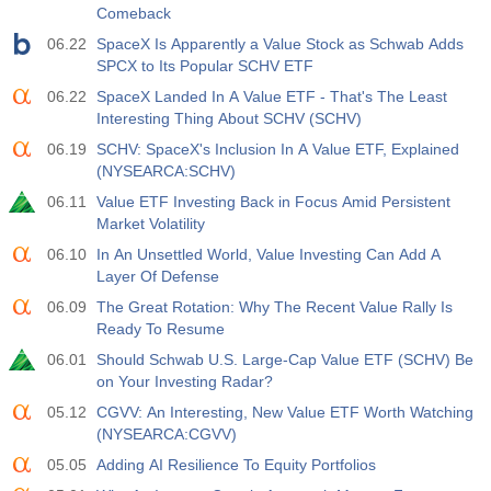
Comeback
06.22
SpaceX Is Apparently a Value Stock as Schwab Adds
SPCX to Its Popular SCHV ETF
06.22
SpaceX Landed In A Value ETF - That's The Least
Interesting Thing About SCHV (SCHV)
06.19
SCHV: SpaceX's Inclusion In A Value ETF, Explained
(NYSEARCA:SCHV)
06.11
Value ETF Investing Back in Focus Amid Persistent
Market Volatility
06.10
In An Unsettled World, Value Investing Can Add A
Layer Of Defense
06.09
The Great Rotation: Why The Recent Value Rally Is
Ready To Resume
06.01
Should Schwab U.S. Large-Cap Value ETF (SCHV) Be
on Your Investing Radar?
05.12
CGVV: An Interesting, New Value ETF Worth Watching
(NYSEARCA:CGVV)
05.05
Adding AI Resilience To Equity Portfolios