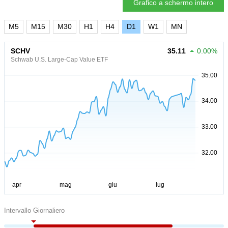
Grafico a schermo intero
M5
M15
M30
H1
H4
D1
W1
MN
SCHV
35.11
0.00%
Schwab U.S. Large-Cap Value ETF
Intervallo Giornaliero