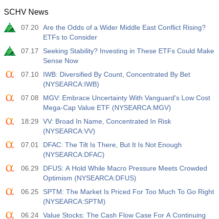
SCHV News
07.20
Are the Odds of a Wider Middle East Conflict Rising?
ETFs to Consider
07.17
Seeking Stability? Investing in These ETFs Could Make
Sense Now
07.10
IWB: Diversified By Count, Concentrated By Bet
(NYSEARCA:IWB)
07.08
MGV: Embrace Uncertainty With Vanguard's Low Cost
Mega-Cap Value ETF (NYSEARCA:MGV)
18:29
VV: Broad In Name, Concentrated In Risk
(NYSEARCA:VV)
07.01
DFAC: The Tilt Is There, But It Is Not Enough
(NYSEARCA:DFAC)
06.29
DFUS: A Hold While Macro Pressure Meets Crowded
Optimism (NYSEARCA:DFUS)
06.25
SPTM: The Market Is Priced For Too Much To Go Right
(NYSEARCA:SPTM)
06.24
Value Stocks: The Cash Flow Case For A Continuing