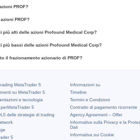
 azioni PROF?
n azioni PROF?
zi più alti delle azioni Profound Medical Corp?
zi più bassi delle azioni Profound Medical Corp?
o il frazionamento azionario di PROF?
trading
MetaTrader 5
Informazioni su
amenti su
MetaTrader 5
Timeline
entazioni e tecnologia
Termini e Condizioni
 per
MetaTrader 5
Contratto di pagamento ricorrente
5 delle strategie di trading
Agency Agreement – Offer
etwork
Informativa sulla Privacy e la Prote
Dati
rge
Informativa sui Cookie
ader 5