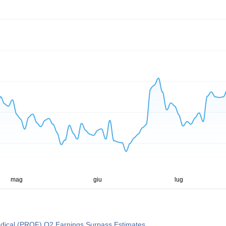
dical (PROF) Q2 Earnings Surpass Estimates