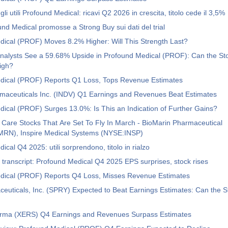
li utili Profound Medical: ricavi Q2 2026 in crescita, titolo cede il 3,5%
und Medical promosse a Strong Buy sui dati del trial
ical (PROF) Moves 8.2% Higher: Will This Strength Last?
Analysts See a 59.68% Upside in Profound Medical (PROF): Can the St
igh?
dical (PROF) Reports Q1 Loss, Tops Revenue Estimates
rmaceuticals Inc. (INDV) Q1 Earnings and Revenues Beat Estimates
ical (PROF) Surges 13.0%: Is This an Indication of Further Gains?
 Care Stocks That Are Set To Fly In March - BioMarin Pharmaceutical
N), Inspire Medical Systems (NYSE:INSP)
cal Q4 2025: utili sorprendono, titolo in rialzo
l transcript: Profound Medical Q4 2025 EPS surprises, stock rises
dical (PROF) Reports Q4 Loss, Misses Revenue Estimates
uticals, Inc. (SPRY) Expected to Beat Earnings Estimates: Can the 
arma (XERS) Q4 Earnings and Revenues Surpass Estimates