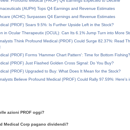
eview: Profound Medical (PROF) Q4 Earnings Expected to Decline
rmaceuticals (AUPH) Tops Q4 Earnings and Revenue Estimates
thcare (ACHC) Surpasses Q4 Earnings and Revenue Estimates
ical (PROF) Soars 9.5%: Is Further Upside Left in the Stock?
n in Ocular Therapeutix (OCUL): Can Its 6.1% Jump Turn into More S
Analysts Think Profound Medical (PROF) Could Surge 82.37%: Read Th
t
dical (PROF) Forms 'Hammer Chart Pattern': Time for Bottom Fishing
dical (PROF) Just Flashed Golden Cross Signal: Do You Buy?
dical (PROF) Upgraded to Buy: What Does It Mean for the Stock?
Analysts Believe Profound Medical (PROF) Could Rally 97.59%: Here's 
delle azioni PROF oggi?
nd Medical Corp pagano dividendi?