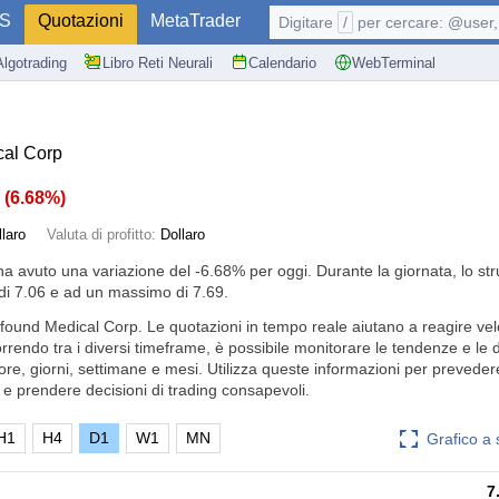
S
Quotazioni
MetaTrader
Digitare
/
per cercare: @user, 
Algotrading
Libro Reti Neurali
Calendario
WebTerminal
al Corp
3
(
6.68%
)
llaro
Valuta di profitto:
Dollaro
ha avuto una variazione del
-6.68%
per oggi. Durante la giornata, lo st
i 7.06 e ad un massimo di 7.69.
ofound Medical Corp. Le quotazioni in tempo reale aiutano a reagire ve
orrendo tra i diversi timeframe, è possibile monitorare le tendenze e le
 ore, giorni, settimane e mesi. Utilizza queste informazioni per prevedere
e prendere decisioni di trading consapevoli.
H1
H4
D1
W1
MN
Grafico a
7