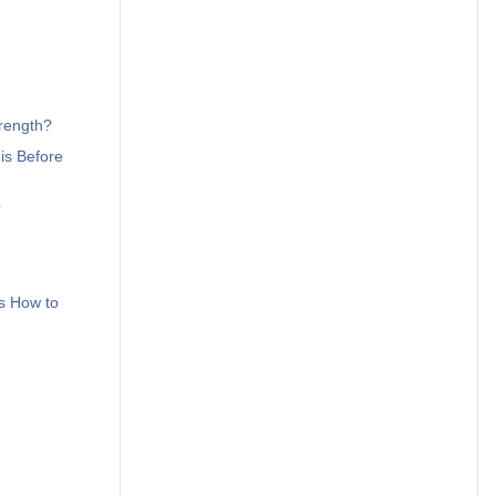
trength?
is Before
?
is How to