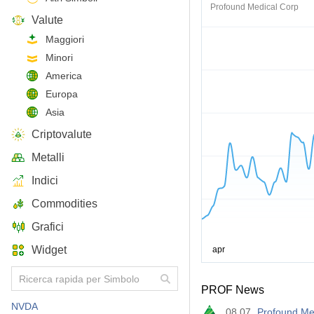
Profound Medical Corp
Valute
Maggiori
Minori
America
Europa
Asia
Criptovalute
Metalli
Indici
Commodities
Grafici
Widget
PROF News
NVDA
08.07
Profound Me