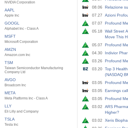
NVIDIA Corporation
08.06
Relazione sug
AAPL
07.27
Azioni Profo
Apple Inc
GOOGL
07.07
Profound Med
Alphabet Inc - Class A
05.18
Wall Street 
MSFT
Move This H
Microsoft Corporation
05.07
Profound Me
AMZN
04.30
Indivior Pha
Amazon.com Inc
03.26
Profound Med
TSM
Taiwan Semiconductor Manufacturing
03.20
Top 3 Health
Company Ltd
(NASDAQ:BMR
AVGO
03.05
Profound Medi
Broadcom Inc
03.05
Earnings cal
META
Meta Platforms Inc - Class A
03.05
Profound Me
LLY
03.02
ARS Pharmace
Eli Lilly and Company
Higher?
TSLA
03.02
Xeris Bioph
Tesla Inc