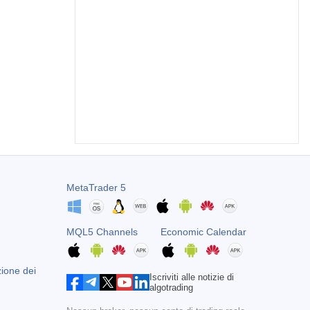
MetaTrader 5
MQL5 Channels
Economic Calendar
zione dei
Iscriviti alle notizie di
algotrading