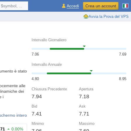
$symbol, ...
Accedi
Crea un account
Avvia la Prova del VPS
Intervallo Giornaliero
7.06
7.69
Intervallo Annuale
rumento è stato
4.80
8.95
locemente alle
Chiusura Precedente
Apertura
 dinamiche dei
7.94
7.18
 i
Bid
Ask
7.41
7.71
 schermo intero
Minimo
Massimo
.71
0.00%