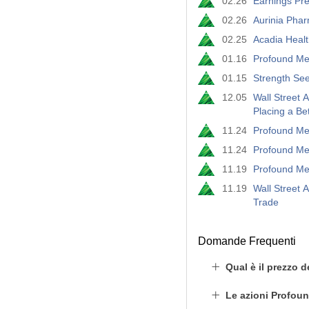
02.26
Earnings Pr
02.26
Aurinia Pha
02.25
Acadia Heal
01.16
Profound Med
01.15
Strength See
12.05
Wall Street 
Placing a Be
11.24
Profound Me
11.24
Profound Me
11.19
Profound Me
11.19
Wall Street 
Trade
Domande Frequenti
Qual è il prezzo 
Le azioni Profou