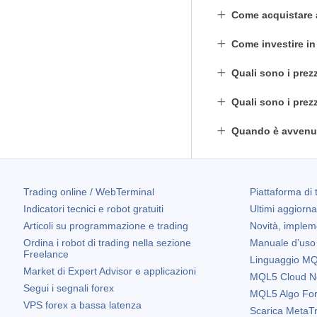
Come acquistare
Come investire i
Quali sono i prez
Quali sono i prez
Quando è avvenut
Trading online / WebTerminal
Piattaforma di 
Indicatori tecnici e robot gratuiti
Ultimi aggiorn
Articoli su programmazione e trading
Novità, implem
Ordina i robot di trading nella sezione
Manuale d’uso
Freelance
Linguaggio MQL
Market di Expert Advisor e applicazioni
MQL5 Cloud N
Segui i segnali forex
MQL5 Algo Fo
VPS forex a bassa latenza
Scarica
MetaTr