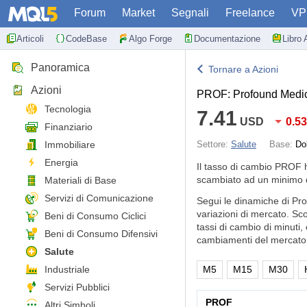
Forum
Market
Segnali
Freelance
VP
Articoli
CodeBase
Algo Forge
Documentazione
Libro 
Panoramica
Tornare a Azioni
Azioni
PROF: Profound Medic
Tecnologia
7.41
USD
0.5
Finanziario
Immobiliare
Settore:
Salute
Base:
Do
Energia
Il tasso di cambio PROF 
scambiato ad un minimo d
Materiali di Base
Servizi di Comunicazione
Segui le dinamiche di Pr
variazioni di mercato. Sc
Beni di Consumo Ciclici
tassi di cambio di minuti,
Beni di Consumo Difensivi
cambiamenti del mercato 
Salute
Industriale
M5
M15
M30
Servizi Pubblici
PROF
Altri Simboli