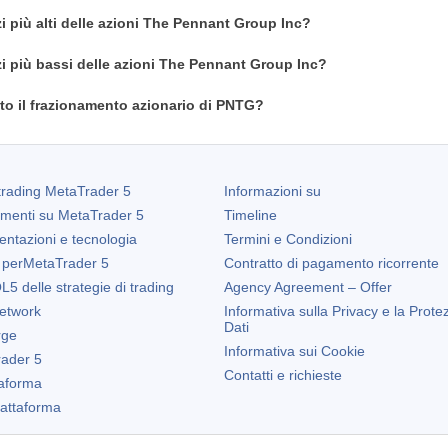
zi più alti delle azioni The Pennant Group Inc?
zi più bassi delle azioni The Pennant Group Inc?
o il frazionamento azionario di PNTG?
trading
MetaTrader 5
Informazioni su
amenti su
MetaTrader 5
Timeline
entazioni e tecnologia
Termini e Condizioni
 per
MetaTrader 5
Contratto di pagamento ricorrente
5 delle strategie di trading
Agency Agreement – Offer
etwork
Informativa sulla Privacy e la Prote
Dati
rge
Informativa sui Cookie
ader 5
Contatti e richieste
taforma
Piattaforma