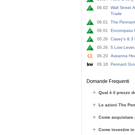
06.02
Wall Street 
Trade
06.01
The Pennant
06.01
Encompass H
05.26
Casey's & 3 
05.26
5 Low-Levera
05.20
Aveanna Hea
05.18
Pennant Grou
Domande Frequenti
Qual è il prezzo 
Le azioni The Pe
Come acquistare
Come investire i