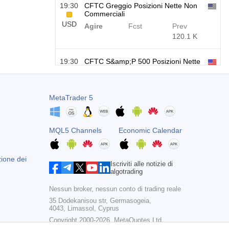
19:30
CFTC Greggio Posizioni Nette Non
Commerciali
USD
Agire
Fcst
Prev
120.1 K
19:30
CFTC S&amp;P 500 Posizioni Nette
Non Commerciali
USD
Agire
Fcst
Prev
-17.2 K
MetaTrader 5
19:30
CFTC Nasdaq 100 Posizioni Nette
Non Commerciali
MQL5 Channels
Economic Calendar
USD
Agire
Fcst
Prev
4.9 K
zione dei
Iscriviti alle notizie di
algotrading
Nessun broker, nessun conto di trading reale
35 Dodekanisou str, Germasogeia,
4043, Limassol, Cyprus
Copyright 2000-2026,
MetaQuotes Ltd