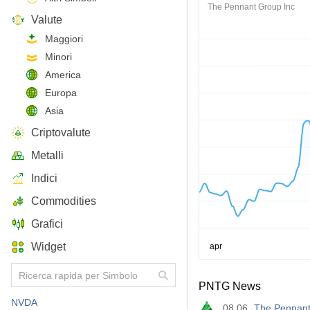
The Pennant Group Inc
Valute
Maggiori
Minori
America
Europa
Asia
Criptovalute
Metalli
Indici
Commodities
Grafici
Widget
PNTG News
NVDA
08.06
The Pennant