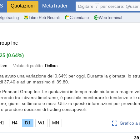
S
Quotazioni
MetaTrader
Digitare
/
per cercare: @user, 
Algotrading
Libro Reti Neurali
Calendario
WebTerminal
roup Inc
.25
(
0.64%
)
llaro
Valuta di profitto:
Dollaro
ha avuto una variazione del
0.64%
per oggi. Durante la giornata, lo str
i 37.40 e ad un massimo di 39.80.
e Pennant Group Inc. Le quotazioni in tempo reale aiutano a reagire ve
orrendo tra i diversi timeframe, è possibile monitorare le tendenze e le
 ore, giorni, settimane e mesi. Utilizza queste informazioni per prevedere
e prendere decisioni di trading consapevoli.
H1
H4
D1
W1
MN
Grafico a
39