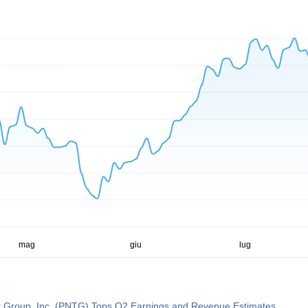
 Group, Inc. (PNTG) Tops Q2 Earnings and Revenue Estimates