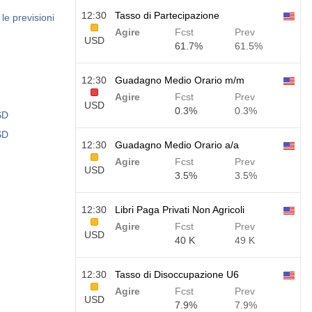
12:30
Tasso di Partecipazione
le previsioni
Agire
Fcst
Prev
USD
61.7%
61.5%
12:30
Guadagno Medio Orario m/m
Agire
Fcst
Prev
USD
0.3%
0.3%
SD
SD
12:30
Guadagno Medio Orario a/a
Agire
Fcst
Prev
USD
3.5%
3.5%
12:30
Libri Paga Privati Non Agricoli
Agire
Fcst
Prev
USD
40 K
49 K
12:30
Tasso di Disoccupazione U6
Agire
Fcst
Prev
USD
7.9%
7.9%