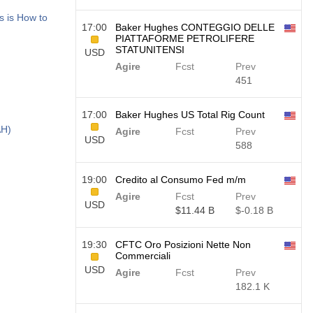
s is How to
17:00
Baker Hughes CONTEGGIO DELLE
PIATTAFORME PETROLIFERE
STATUNITENSI
USD
Agire
Fcst
Prev
451
17:00
Baker Hughes US Total Rig Count
AH)
Agire
Fcst
Prev
USD
588
19:00
Credito al Consumo Fed m/m
Agire
Fcst
Prev
USD
$​11.44 B
$​-0.18 B
19:30
CFTC Oro Posizioni Nette Non
Commerciali
USD
Agire
Fcst
Prev
182.1 K