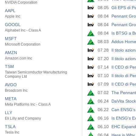
NVIDIA Corporation
08.05
Gli EPS di Pe
AAPL
08.04
Pennant Group
Apple Inc
GOOGL
08.04
Pennant Grou
Alphabet Inc - Class A
08.04
Is BTSG a Bu
MSFT
08.03
Addus HomeC
Microsoft Corporation
07.28
Il titolo az
AMZN
Amazon.com Inc
07.20
Il titolo az
TSM
07.14
Il CEO di Pe
Taiwan Semiconductor Manufacturing
07.10
Il titolo di
Company Ltd
07.09
Il CEO di Pe
AVGO
Broadcom Inc
07.02
The Pennant
META
06.24
DaVita Stoc
Meta Platforms Inc - Class A
06.22
Can ENSG's 
LLY
06.16
Is ENSG's E
Eli Lilly and Company
TSLA
06.10
EHC Expands
Tesla Inc
06.04
Here is Why