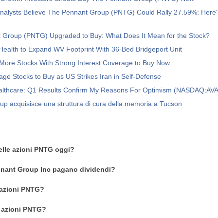
Analysts Believe The Pennant Group (PNTG) Could Rally 27.59%: Here'
 Group (PNTG) Upgraded to Buy: What Does It Mean for the Stock?
ealth to Expand WV Footprint With 36-Bed Bridgeport Unit
More Stocks With Strong Interest Coverage to Buy Now
ge Stocks to Buy as US Strikes Iran in Self-Defense
lthcare: Q1 Results Confirm My Reasons For Optimism (NASDAQ:AV
p acquisisce una struttura di cura della memoria a Tucson
delle azioni PNTG oggi?
nnant Group Inc pagano dividendi?
 azioni PNTG?
n azioni PNTG?