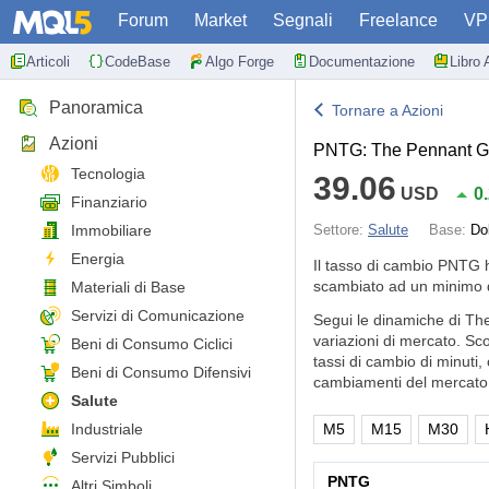
Forum
Market
Segnali
Freelance
VP
Articoli
CodeBase
Algo Forge
Documentazione
Libro 
Panoramica
Tornare a Azioni
Azioni
PNTG: The Pennant G
Tecnologia
39.06
USD
0
Finanziario
Immobiliare
Settore:
Salute
Base:
Do
Energia
Il tasso di cambio PNTG 
scambiato ad un minimo d
Materiali di Base
Servizi di Comunicazione
Segui le dinamiche di Th
variazioni di mercato. Sc
Beni di Consumo Ciclici
tassi di cambio di minuti,
Beni di Consumo Difensivi
cambiamenti del mercato 
Salute
Industriale
M5
M15
M30
Servizi Pubblici
PNTG
Altri Simboli