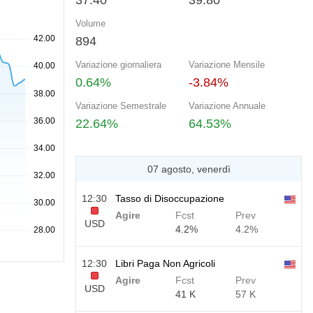
37.40
39.80
Volume
894
Variazione giornaliera
Variazione Mensile
0.64%
-3.84%
Variazione Semestrale
Variazione Annuale
22.64%
64.53%
07 agosto, venerdì
12:30
Tasso di Disoccupazione
Agire
Fcst
Prev
USD
4.2%
4.2%
12:30
Libri Paga Non Agricoli
Agire
Fcst
Prev
USD
41 K
57 K