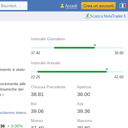
$symbol, ...
Accedi
Crea un account
Scarica MetaTrader 5
Intervallo Giornaliero
37.40
39.80
Intervallo Annuale
umento è stato
22.26
42.69
locemente alle
Chiusura Precedente
Apertura
 dinamiche dei
38.81
38.00
 i
Bid
Ask
39.06
39.36
 schermo intero
Minimo
Massimo
.36
0.00%