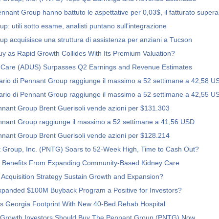
nnant Group hanno battuto le aspettative per 0,03$, il fatturato supera 
: utili sotto esame, analisti puntano sull’integrazione
p acquisisce una struttura di assistenza per anziani a Tucson
y as Rapid Growth Collides With Its Premium Valuation?
are (ADUS) Surpasses Q2 Earnings and Revenue Estimates
ionario di Pennant Group raggiunge il massimo a 52 settimane a 42,58 U
ionario di Pennant Group raggiunge il massimo a 52 settimane a 42,55 U
nnant Group Brent Guerisoli vende azioni per $131.303
 Pennant Group raggiunge il massimo a 52 settimane a 41,56 USD
nnant Group Brent Guerisoli vende azioni per $128.214
 Group, Inc. (PNTG) Soars to 52-Week High, Time to Cash Out?
k Benefits From Expanding Community-Based Kidney Care
Acquisition Strategy Sustain Growth and Expansion?
xpanded $100M Buyback Program a Positive for Investors?
 Georgia Footprint With New 40-Bed Rehab Hospital
 Growth Investors Should Buy The Pennant Group (PNTG) Now