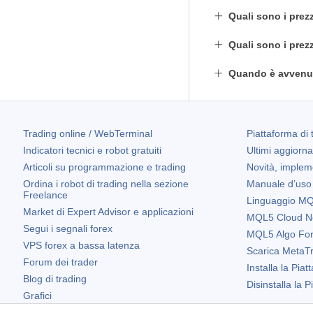
Quali sono i prez
Quali sono i prez
Quando è avvenut
Trading online / WebTerminal
Piattaforma di 
Indicatori tecnici e robot gratuiti
Ultimi aggiorn
Articoli su programmazione e trading
Novità, implem
Ordina i robot di trading nella sezione
Manuale d’uso
Freelance
Linguaggio MQL
Market di Expert Advisor e applicazioni
MQL5 Cloud N
Segui i segnali forex
MQL5 Algo Fo
VPS forex a bassa latenza
Scarica
MetaTr
Forum dei trader
Installa la Piat
Blog di trading
Disinstalla la 
Grafici
Widget gratuiti