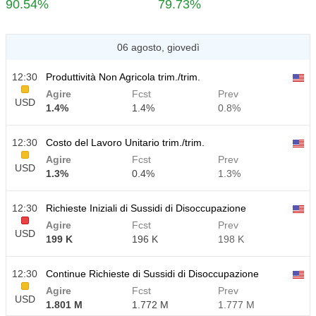
90.54%
79.73%
06 agosto, giovedì
12:30
Produttività Non Agricola trim./trim.
Agire
Fcst
Prev
USD
1.4%
1.4%
0.8%
12:30
Costo del Lavoro Unitario trim./trim.
Agire
Fcst
Prev
USD
1.3%
0.4%
1.3%
12:30
Richieste Iniziali di Sussidi di Disoccupazione
Agire
Fcst
Prev
USD
199 K
196 K
198 K
12:30
Continue Richieste di Sussidi di Disoccupazione
Agire
Fcst
Prev
USD
1.801 M
1.772 M
1.777 M