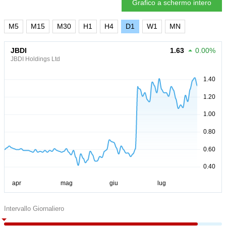
Grafico a schermo intero
M5
M15
M30
H1
H4
D1
W1
MN
JBDI
1.63
0.00%
JBDI Holdings Ltd
Intervallo Giornaliero