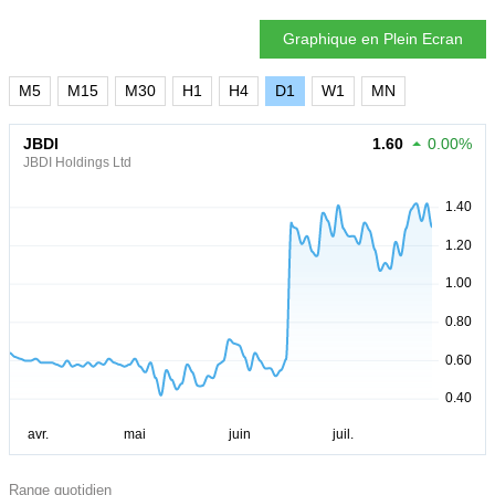
Graphique en Plein Ecran
M5
M15
M30
H1
H4
D1
W1
MN
JBDI
1.60
0.00%
JBDI Holdings Ltd
Range quotidien