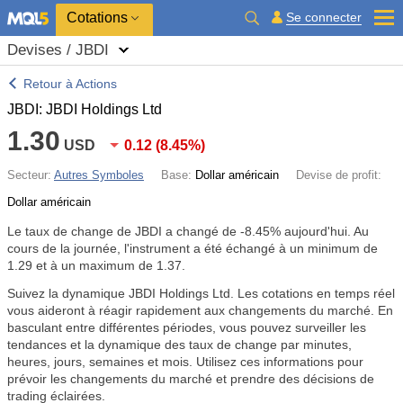
Cotations
Se connecter
Devises / JBDI
Retour à Actions
JBDI: JBDI Holdings Ltd
1.30
USD
0.12
(
8.45%
)
Secteur:
Autres Symboles
Base:
Dollar américain
Devise de profit:
Dollar américain
Le taux de change de JBDI a changé de
-8.45%
aujourd'hui. Au
cours de la journée, l'instrument a été échangé à un minimum de
1.29 et à un maximum de 1.37.
Suivez la dynamique JBDI Holdings Ltd. Les cotations en temps réel
vous aideront à réagir rapidement aux changements du marché. En
basculant entre différentes périodes, vous pouvez surveiller les
tendances et la dynamique des taux de change par minutes,
heures, jours, semaines et mois. Utilisez ces informations pour
prévoir les changements du marché et prendre des décisions de
trading éclairées.