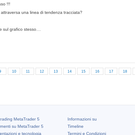
so !!!
attraversa una linea di tendenza tracciata?
 sul grafico stesso....
9
10
11
12
13
14
15
16
17
18
trading
MetaTrader 5
Informazioni su
amenti su
MetaTrader 5
Timeline
entazioni e tecnologia
Termini e Condizioni