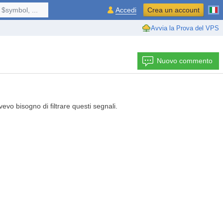
$symbol, ...
Accedi
Crea un account
Avvia la Prova del VPS
Nuovo commento
evo bisogno di filtrare questi segnali.