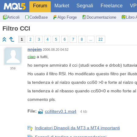
Forum
Market
Segnali
Freelance
VP
Articoli
CodeBase
Algo Forge
Documentazione
Libro 
Filtro CCI
1
2
3
4
5
6
7
8
...
22
nnjeim
2006.08.20 04:52
ciao
a tutti,
ho sempre ammirato il cci (studi woodie e drbob) tuttavia s
359
Ho usato il filtro RSI. Ho modificato questo filtro per ill
la tendenza è al rialzo quando cci50 >0 e forte al rialzo
la tendenza è al ribasso quando cci50<0 e molto forte a
commento pls.
File:
ccifilterv0.1.mq4
4 kb
Indicatori Dinapoli da MT3 a MT4 importanti
Segnali di trading e raccomandazioni