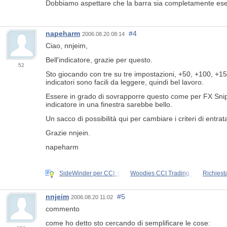
Dobbiamo aspettare che la barra sia completamente eseg
napeharm
#4
2006.08.20 08:14
Ciao, nnjeim,
Bell'indicatore, grazie per questo.
52
Sto giocando con tre su tre impostazioni, +50, +100, +150
indicatori sono facili da leggere, quindi bel lavoro.
Essere in grado di sovrapporre questo come per FX Snipe
indicatore in una finestra sarebbe bello.
Un sacco di possibilità qui per cambiare i criteri di entra
Grazie nnjein.
napeharm
SideWinder per CCI: il
Woodies CCI Trading -
Richiesta
nnjeim
#5
2006.08.20 11:02
commento
come ho detto sto cercando di semplificare le cose: