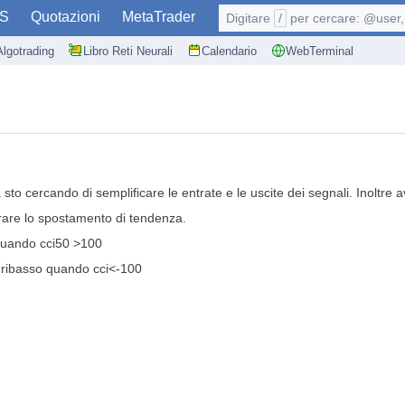
S
Quotazioni
MetaTrader
Digitare
/
per cercare: @user, 
Algotrading
Libro Reti Neurali
Calendario
WebTerminal
to cercando di semplificare le entrate e le uscite dei segnali. Inoltre av
ustrare lo spostamento di tendenza.
 quando cci50 >100
l ribasso quando cci<-100