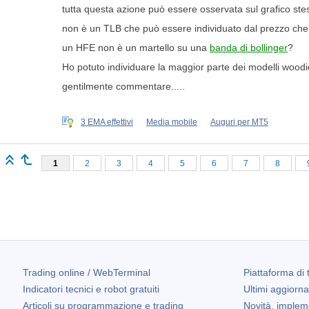
tutta questa azione può essere osservata sul grafico stes
non è un TLB che può essere individuato dal prezzo che 
un HFE non è un martello su una
banda di bollinger
?
Ho potuto individuare la maggior parte dei modelli woodie
gentilmente commentare.....
3 EMA effettivi
Media mobile
Auguri per MT5
1
2
3
4
5
6
7
8
Trading online / WebTerminal
Piattaforma di 
Indicatori tecnici e robot gratuiti
Ultimi aggiorn
Articoli su programmazione e trading
Novità, implem