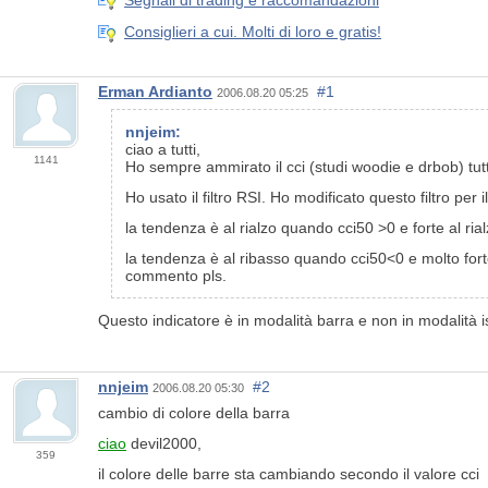
Consiglieri a cui. Molti di loro e gratis!
Erman Ardianto
#1
2006.08.20 05:25
nnjeim:
ciao a tutti,
1141
Ho sempre ammirato il cci (studi woodie e drbob) tuttav
Ho usato il filtro RSI. Ho modificato questo filtro per
la tendenza è al rialzo quando cci50 >0 e forte al ri
la tendenza è al ribasso quando cci50<0 e molto for
commento pls.
Questo indicatore è in modalità barra e non in modalità 
nnjeim
#2
2006.08.20 05:30
cambio di colore della barra
ciao
devil2000,
359
il colore delle barre sta cambiando secondo il valore cci