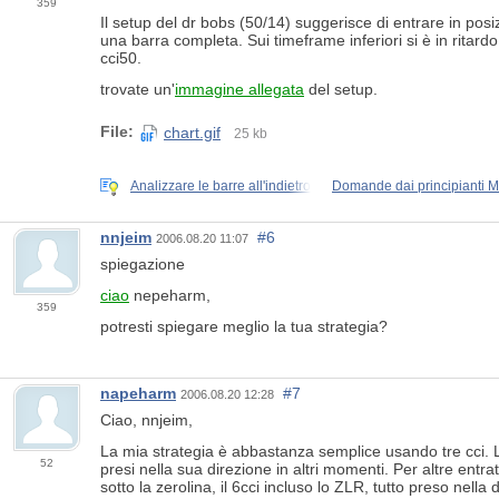
359
Il setup del dr bobs (50/14) suggerisce di entrare in po
una barra completa. Sui timeframe inferiori si è in rita
cci50.
trovate un'
immagine allegata
del setup.
File:
chart.gif
25 kb
Analizzare le barre all'indietro
Domande dai principianti 
nnjeim
#6
2006.08.20 11:07
spiegazione
ciao
nepeharm,
359
potresti spiegare meglio la tua strategia?
napeharm
#7
2006.08.20 12:28
Ciao, nnjeim,
La mia strategia è abbastanza semplice usando tre cci. 
52
presi nella sua direzione in altri momenti. Per altre entrat
sotto la zerolina, il 6cci incluso lo ZLR, tutto preso nella