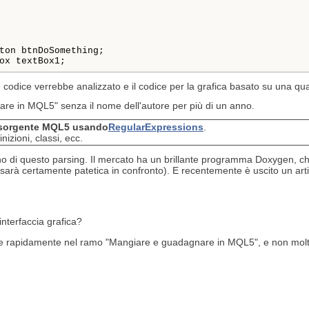
ton btnDoSomething;

ox textBox1;
 codice verrebbe analizzato e il codice per la grafica basato su una qual
are in MQL5" senza il nome dell'autore per più di un anno.
i sorgente MQL5
usando
RegularExpressions
.
inizioni, classi, ecc.
di questo parsing. Il mercato ha un brillante programma Doxygen, che 
 sarà certamente patetica in confronto). E recentemente è uscito un art
interfaccia grafica?
rde rapidamente nel ramo "Mangiare e guadagnare in MQL5", e non mol