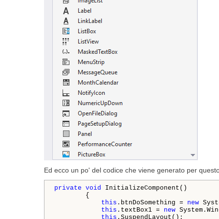
Ed ecco un po' del codice che viene generato per quest
private
void
 InitializeComponent()

        {

this
.btnDoSomething = 
new
 Syst
this
.textBox1 = 
new
 System.Win
this
.SuspendLayout();
