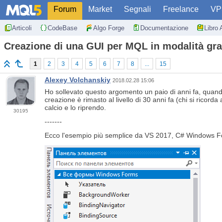
Forum
Market
Segnali
Freelance
VP
Articoli
CodeBase
Algo Forge
Documentazione
Libro 
Creazione di una GUI per MQL in modalità gra
1
2
3
4
5
6
7
8
...
15
Alexey Volchanskiy
2018.02.28 15:06
Ho sollevato questo argomento un paio di anni fa, quando 
creazione è rimasto al livello di 30 anni fa (chi si ricor
calcio e lo riprendo.
30195
-------
Ecco l'esempio più semplice da VS 2017, C# Windows Forms