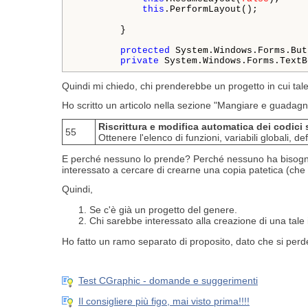
this
.PerformLayout();

        }

protected
 System.Windows.Forms.But
private
 System.Windows.Forms.TextB
Quindi mi chiedo, chi prenderebbe un progetto in cui tale
Ho scritto un articolo nella sezione "Mangiare e guadagn
Riscrittura e modifica automatica dei codic
55
Ottenere l'elenco di funzioni, variabili globali, def
E perché nessuno lo prende? Perché nessuno ha bisogno 
interessato a cercare di crearne una copia patetica (che
Quindi,
Se c'è già un progetto del genere.
Chi sarebbe interessato alla creazione di una tale 
Ho fatto un ramo separato di proposito, dato che si pe
Test CGraphic - domande e suggerimenti
Il consigliere più figo, mai visto prima!!!!