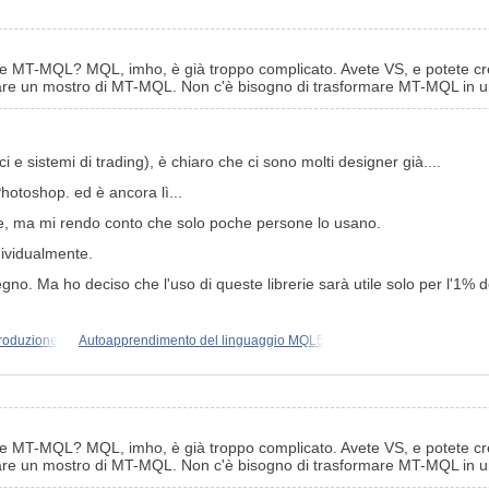
e MT-MQL? MQL, imho, è già troppo complicato. Avete VS, e potete creare 
fare un mostro di MT-MQL. Non c'è bisogno di trasformare MT-MQL in u
 e sistemi di trading), è chiaro che ci sono molti designer già....
hotoshop. ed è ancora lì...
le, ma mi rendo conto che solo poche persone lo usano.
ndividualmente.
isegno. Ma ho deciso che l'uso di queste librerie sarà utile solo per l'1% 
troduzione
Autoapprendimento del linguaggio MQL5
e MT-MQL? MQL, imho, è già troppo complicato. Avete VS, e potete creare 
fare un mostro di MT-MQL. Non c'è bisogno di trasformare MT-MQL in u