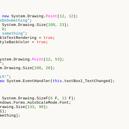
 
new
 System.Drawing.
Point
(
12
, 
12
);

nDoSomething"
;

 System.Drawing.Size(
100
, 
23
);

 
0
;

 something"
;

bleTextRendering = 
true
;

tyleBackColor = 
true
;

ystem.Drawing.
Point
(
12
, 
53
);

"
;

m.Drawing.Size(
100
, 
20
);

L5!"
;

ew
 System.EventHandler(
this
.textBox1_TextChanged);

 System.Drawing.SizeF(
6
 F, 
13
 F);

ndows.Forms.AutoScaleMode.Font;

rawing.Size(
133
, 
98
);

1);

mething);
