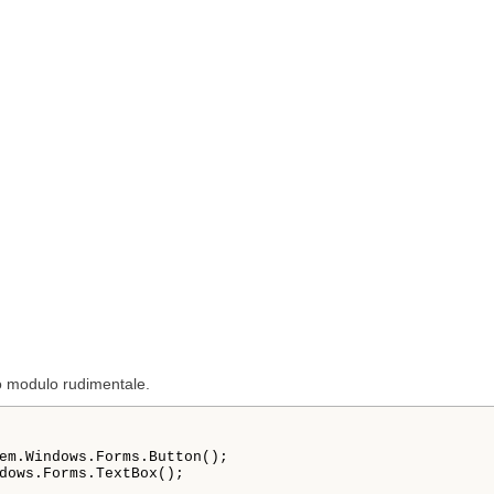
o modulo rudimentale.
em.Windows.Forms.Button();

dows.Forms.TextBox();
