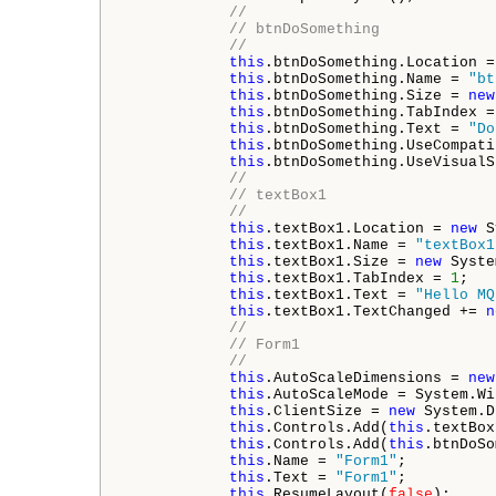
// 
// btnDoSomething
// 
this
.btnDoSomething.Location =
this
.btnDoSomething.Name = 
"bt
this
.btnDoSomething.Size = 
new
this
.btnDoSomething.TabIndex =
this
.btnDoSomething.Text = 
"Do
this
.btnDoSomething.UseCompati
this
.btnDoSomething.UseVisualS
// 
// textBox1
// 
this
.textBox1.Location = 
new
 S
this
.textBox1.Name = 
"textBox1
this
.textBox1.Size = 
new
 Syste
this
.textBox1.TabIndex = 
1
;

this
.textBox1.Text = 
"Hello MQ
this
.textBox1.TextChanged += 
n
// 
// Form1
// 
this
.AutoScaleDimensions = 
new
this
.AutoScaleMode = System.Wi
this
.ClientSize = 
new
 System.D
this
.Controls.Add(
this
.textBox
this
.Controls.Add(
this
.btnDoSo
this
.Name = 
"Form1"
;

this
.Text = 
"Form1"
;

this
.ResumeLayout(
false
);
