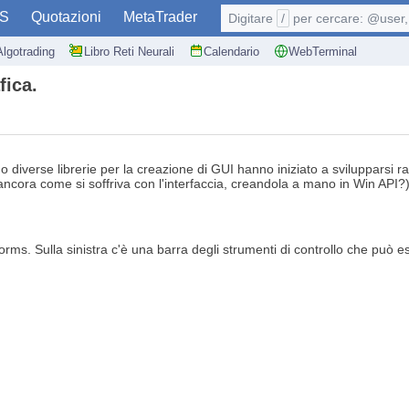
S
Quotazioni
MetaTrader
Digitare
/
per cercare: @user, 
Algotrading
Libro Reti Neurali
Calendario
WebTerminal
fica.
diverse librerie per la creazione di GUI hanno iniziato a svilupparsi ra
da ancora come si soffriva con l'interfaccia, creandola a mano in Win API
. Sulla sinistra c'è una barra degli strumenti di controllo che può ess