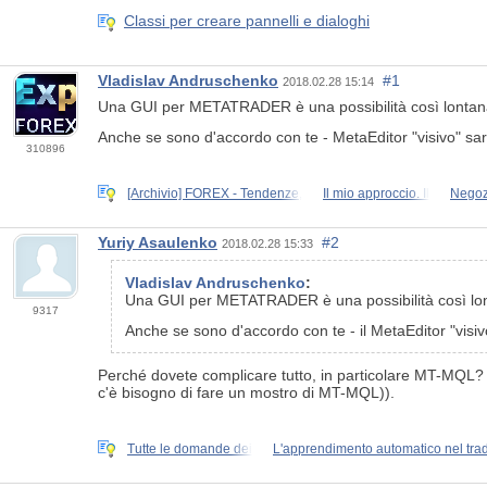
Classi per creare pannelli e dialoghi
Vladislav Andruschenko
#1
2018.02.28 15:14
Una GUI per METATRADER è una possibilità così lontana
Anche se sono d'accordo con te - MetaEditor "visivo" s
310896
[Archivio] FOREX - Tendenze,
Il mio approccio. Il
Negoz
Yuriy Asaulenko
#2
2018.02.28 15:33
Vladislav Andruschenko
:
Una GUI per METATRADER è una possibilità così lontan
9317
Anche se sono d'accordo con te - il MetaEditor "visiv
Perché dovete complicare tutto, in particolare MT-MQL? M
c'è bisogno di fare un mostro di MT-MQL)).
Tutte le domande dei
L'apprendimento automatico nel trad