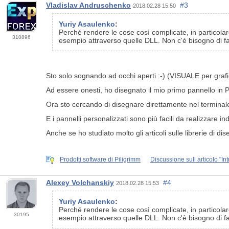
Vladislav Andruschenko
#3
2018.02.28 15:50
Yuriy Asaulenko
:
Perché rendere le cose così complicate, in particolar
310896
esempio attraverso quelle DLL. Non c'è bisogno di 
Sto solo sognando ad occhi aperti :-) (VISUALE per grafici
Ad essere onesti, ho disegnato il mio primo pannello in P
Ora sto cercando di disegnare direttamente nel termina
E i pannelli personalizzati sono più facili da realizzare i
Anche se ho studiato molto gli articoli sulle librerie di d
Prodotti software di Piligrimm
Discussione sull articolo "In
Alexey Volchanskiy
#4
2018.02.28 15:53
Yuriy Asaulenko
:
Perché rendere le cose così complicate, in particolar
30195
esempio attraverso quelle DLL. Non c'è bisogno di 