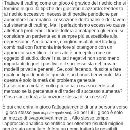
Trattare il trading come un gioco è gravido del rischio che si
formino le qualità tipiche dei giocatori d'azzardo: tendenza
al rischio eccessivo, necessità di perdite periodiche per
aumentare l'adrenalina, cessazione dell'analisi e del lavoro
sul sistema di trading. Ma il perfezionismo eccessivo causa
altrettanti problemi: il trader tollera a malapena gli errori, si
considera un perdente ed è sempre più suscettibile alla
depressione. A mio parere, i migliori risultati nel trading
combinati con l'armonia interiore si ottengono con un
approccio scientifico: il mercato è percepito come un
oggetto di studio, dove i risultati negativi non sono meno
importanti di quelli positivi, e il successo sta nel trovare
modelli privati e generali. Se, così facendo, riuscite a fare
qualche tipo di profitto, questo è un bonus benvenuto. Ma
questa è solo la metà del problema generale.
La seconda metà è molto più seria: cosa succederà al
mercato se la percentuale di trader di successo aumenta?
Cosa succederà alla nozione stessa di successo?
È qui che entra in gioco l'atteggiamento di una persona verso
il gioco stesso
. Se per lui il gioco è solo
(non importa quale sia)
un mezzo di svago/divertimento... Allo stesso tempo,
l'approccio analitico-scientifico per ottenere risultati migliori
non è stato annullato. Allora un uomo tratterà le possibili