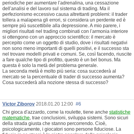
periodiche per aumentare l'adrenalina, una cessazione
dell'analisi e del lavoro sul sistema di trading. Ma il
perfezionismo eccessivo causa altrettanti problemi: il trader
tollera a malapena gli errori, si considera un perdente ed è
sempre più suscettibile alla depressione. A mio parere, i
migliori risultati nel trading combinati con l'armonia interiore
si ottengono con un approccio scientifico: il mercato è
percepito come un oggetto di studio, dove i risultati negativi
non sono meno importanti di quelli positivi, e il successo sta
nel trovare modelli privati e comuni. Se, così facendo, riuscite
a fare qualche tipo di profitto, questo è un bel bonus. Ma
questa è solo la metà del problema generale.
La seconda metà è molto più seria: cosa succederà al
mercato se la percentuale di trader di successo aumenta?
Cosa succederà alla nozione stessa di successo?
Victor Ziborov
2018.01.20 12:00
#6
Chi gioca d'azzardo, come la roulette, tiene anche
statistiche
matematiche
, trae conclusioni, sviluppa sistemi. Sono sicuri
della strada giusta che stanno percorrendo. Cioè,
psicologicamente, i giocatori sono persone fiduciose. La