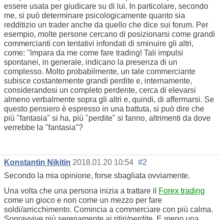
essere usata per giudicare su di lui. In particolare, secondo
me, si può determinare psicologicamente quanto sia
redditizio un trader anche da quello che dice sui forum. Per
esempio, molte persone cercano di posizionarsi come grandi
commercianti con tentativi infondati di sminuire gli altri,
come: "Impara da me come fare trading! Tali impulsi
spontanei, in generale, indicano la presenza di un
complesso. Molto probabilmente, un tale commerciante
subisce costantemente grandi perdite e, internamente,
considerandosi un completo perdente, cerca di elevarsi
almeno verbalmente sopra gli altri e, quindi, di affermarsi. Se
questo pensiero è espresso in una battuta, si può dire che
più "fantasia" si
ha
, più "perdite" si fanno, altrimenti da dove
verrebbe la "fantasia"?
Konstantin Nikitin
2018.01.20 10:54
#2
Secondo la mia opinione, forse sbagliata ovviamente.
Una volta che una persona inizia a trattare il
Forex trading
come un gioco e non come un mezzo per fare
soldi/arricchimento. Comincia a commerciare con più calma.
Sopravvive più serenamente ai ritiri/perdite. E meno una