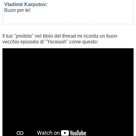
Vladimir Karputov
:
Buon per te!
Il tuo "proibito" nel titolo del thread mi ricorda un buon
vecchio episodio di "Yeralash" come questo: