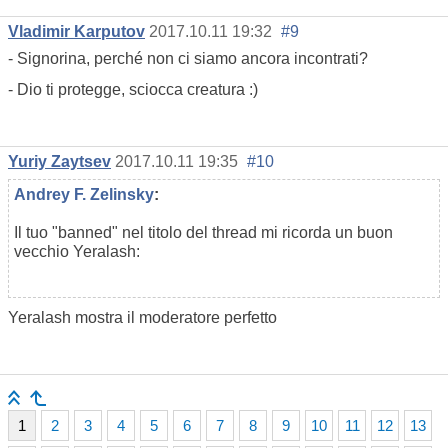
Vladimir Karputov
2017.10.11 19:32
#9
- Signorina, perché non ci siamo ancora incontrati?
- Dio ti protegge, sciocca creatura :)
Yuriy Zaytsev
2017.10.11 19:35
#10
Andrey F. Zelinsky
:
Il tuo "banned" nel titolo del thread mi ricorda un buon
vecchio Yeralash:
Yeralash mostra il moderatore perfetto
1
2
3
4
5
6
7
8
9
10
11
12
13